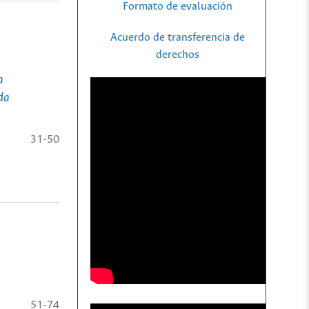
Formato de evaluación
Acuerdo de transferencia de
derechos
a
da
31-50
51-74