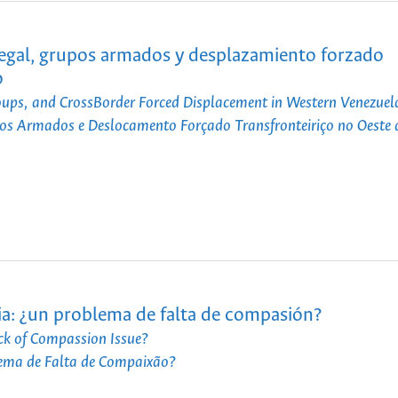
 ilegal, grupos armados y desplazamiento forzado
o
roups, and CrossBorder Forced Displacement in Western Venezuel
pos Armados e Deslocamento Forçado Transfronteiriço no Oeste 
bia: ¿un problema de falta de compasión?
ack of Compassion Issue?
lema de Falta de Compaixão?