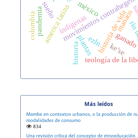
movimientos contrahegem
méxico
sueño
america latina
sal
pandemia
manaos
historia de vida
colombia
indígenas
río 
.
ganad
plantas
ezln
historia
ke’se
teología de la li
Más leídos
Mambe en contextos urbanos, o la producción de n
modalidades de consumo
834
Una revisión crítica del concepto de etnoeducación