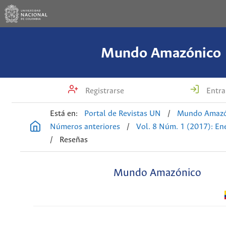
Mundo Amazónico
Registrarse
Entra
Está en:
Portal de Revistas UN
/
Mundo Amazó
Números anteriores
/
Vol. 8 Núm. 1 (2017): En
/
Reseñas
Mundo Amazónico