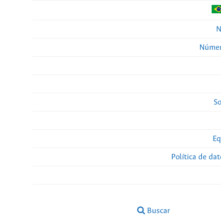
N
Númer
So
Eq
Política de da
Buscar