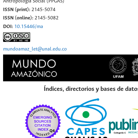
Antropologia Social (PPGAS)
ISSN (print):
2145-5074
ISSN (online):
2145-5082
DOI:
10.15446/ma
mundoamaz_let@unal.edu.co
Índices, directorios y bases de dato