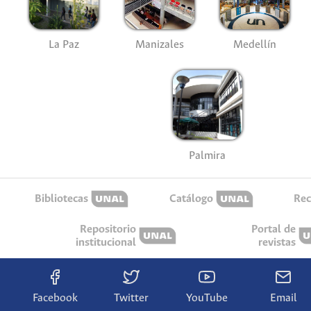
La Paz
Manizales
Medellín
Palmira
Bibliotecas
Catálogo
Rec
Repositorio
Portal de
institucional
revistas
Facebook
Twitter
YouTube
Email