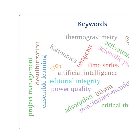
Keywords
thermogravimetry
dif
activati
desulfurization
harmonics
tempcnn
scientific 
ensemble learning
project management
zro₂
time series
artificial intelligence
editorial integrity
transformer-encod
bilstm
power quality
adsorption
critical t