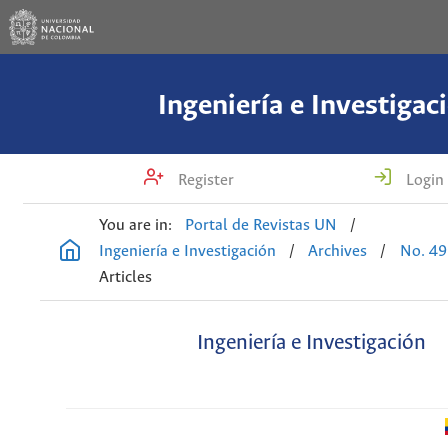
Ingeniería e Investigac
Register
Login
You are in:
Portal de Revistas UN
/
Ingeniería e Investigación
/
Archives
/
No. 49
Articles
Ingeniería e Investigación