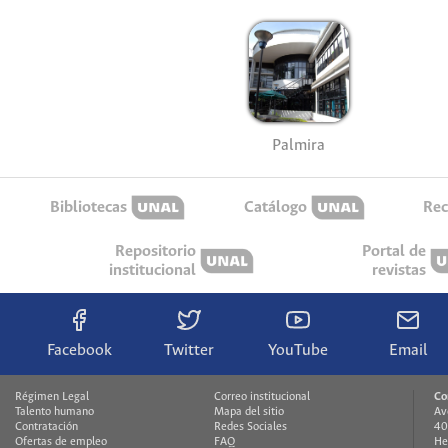
Palmira
Bibliotecas
Catálogo
Rec
Repositorio
Portal de
institucional
revistas
Facebook
Twitter
YouTube
Email
Régimen Legal
Correo institucional
Co
Talento humano
Mapa del sitio
Av
Contratación
Redes Sociales
40
Ofertas de empleo
FAQ
He