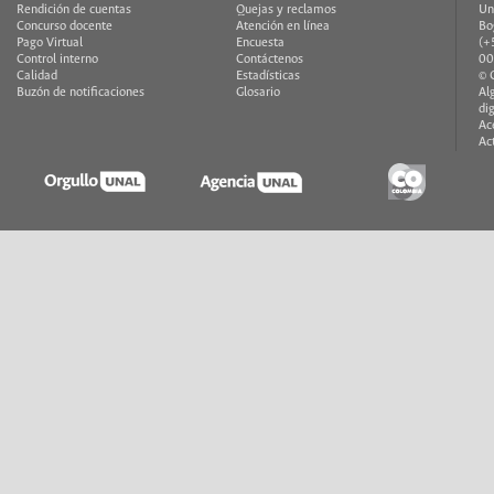
Rendición de cuentas
Quejas y reclamos
Un
Concurso docente
Atención en línea
Bo
Pago Virtual
Encuesta
(+
Control interno
Contáctenos
00
Calidad
Estadísticas
© 
Buzón de notificaciones
Glosario
Al
di
Ac
Ac