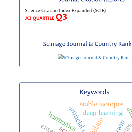
Science Citation Index Expanded (SCIE)
Q3
JCI QUARTILE
Scimago Journal & Country Rank 
Keywords
stable isotopes
dif
deep learning
harmonics
bilstm