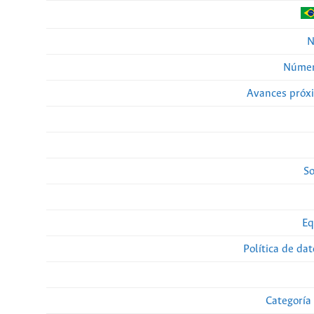
N
Númer
Avances próx
So
Eq
Política de da
Categoría