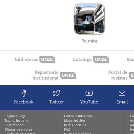
Palmira
Bibliotecas
Catálogo
Rec
Repositorio
Portal de
institucional
revistas
Facebook
Twitter
YouTube
Email
Régimen Legal
Correo institucional
Co
Talento humano
Mapa del sitio
Av
Contratación
Redes Sociales
40
Ofertas de empleo
FAQ
He