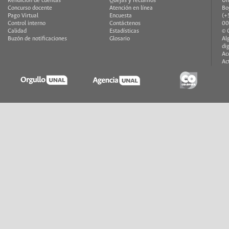
Rendición de cuentas
Quejas y reclamos
Un
Concurso docente
Atención en línea
Bo
Pago Virtual
Encuesta
(+
Control interno
Contáctenos
00
Calidad
Estadísticas
© 
Buzón de notificaciones
Glosario
Al
di
Ac
Ac