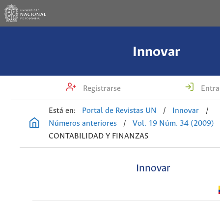
Innovar
Registrarse
Entra
Está en:
Portal de Revistas UN
/
Innovar
/
Números anteriores
/
Vol. 19 Núm. 34 (2009)
CONTABILIDAD Y FINANZAS
Innovar