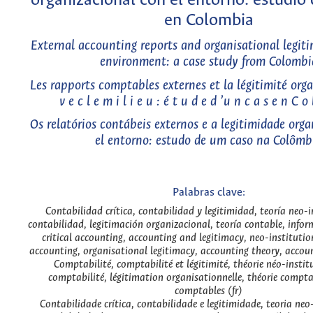
organizacional con el entorno: estudio
en Colombia
External accounting reports and organisational legit
environment: a case study from Colombi
Les rapports comptables externes et la légitimité org
v e c l e m i l i e u : é t u d e d ’u n c a s e n C o
Os relatórios contábeis externos e a legitimidade org
el entorno: estudo de um caso na Colômb
Palabras clave:
Contabilidad crítica, contabilidad y legitimidad, teoría neo-i
contabilidad, legitimación organizacional, teoría contable, infor
critical accounting, accounting and legitimacy, neo-instituti
accounting, organisational legitimacy, accounting theory, accoun
Comptabilité, comptabilité et légitimité, théorie néo-institu
comptabilité, légitimation organisationnelle, théorie compta
comptables (fr)
Contabilidade crítica, contabilidade e legitimidade, teoria neo