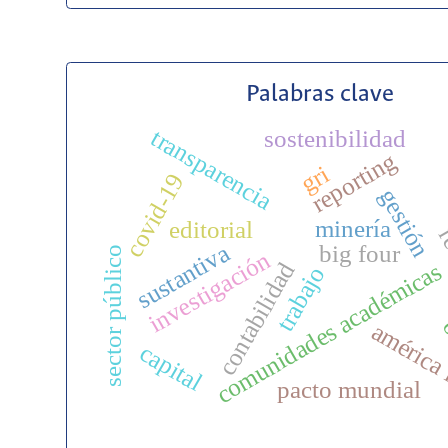
Palabras clave
transparencia
sostenibilidad
reporting
gri
covid-19
gestión
minería
editorial
re
sustantiva
big four
sector público
investigación
contabilidad
comunidades académicas
trabajo
o
américa 
capital
pacto mundial