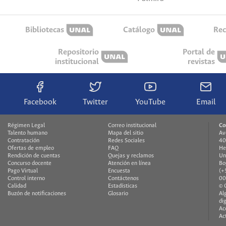
Bibliotecas
Catálogo
Rec
Repositorio
Portal de
institucional
revistas
Facebook
Twitter
YouTube
Email
Régimen Legal
Correo institucional
Co
Talento humano
Mapa del sitio
Av
Contratación
Redes Sociales
40
Ofertas de empleo
FAQ
He
Rendición de cuentas
Quejas y reclamos
Un
Concurso docente
Atención en línea
Bo
Pago Virtual
Encuesta
(+
Control interno
Contáctenos
00
Calidad
Estadísticas
© 
Buzón de notificaciones
Glosario
Al
di
Ac
Ac