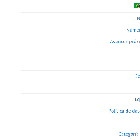
N
Númer
Avances próx
So
Eq
Política de da
Categoría