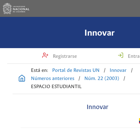
Innovar
Registrarse
Entra
Está en:
Portal de Revistas UN
/
Innovar
/
Números anteriores
/
Núm. 22 (2003)
/
ESPACIO ESTUDIANTIL
Innovar