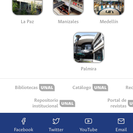
La Paz
Manizales
Medellín
Palmira
Bibliotecas
Catálogo
Rec
Repositorio
Portal de
institucional
revistas
Facebook
Twitter
YouTube
Email