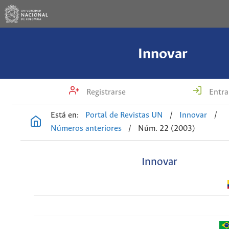
Innovar
Registrarse
Entra
Está en:
Portal de Revistas UN
/
Innovar
/
Números anteriores
/
Núm. 22 (2003)
Innovar