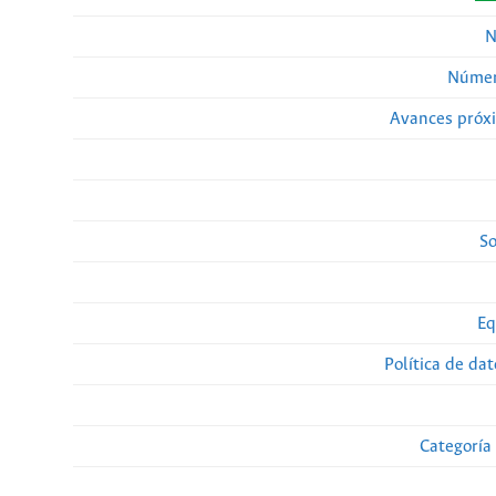
N
Númer
Avances próx
So
Eq
Política de da
Categoría