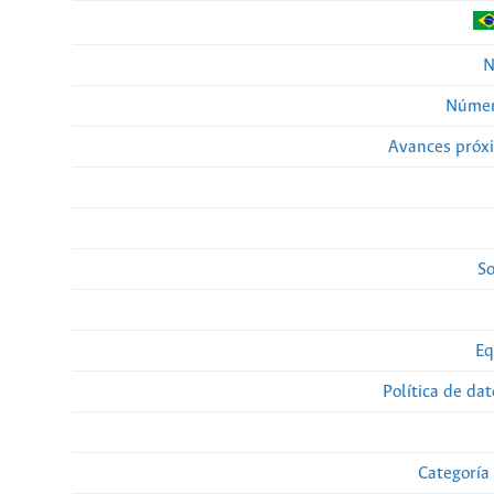
N
Númer
Avances próx
So
Eq
Política de da
Categoría