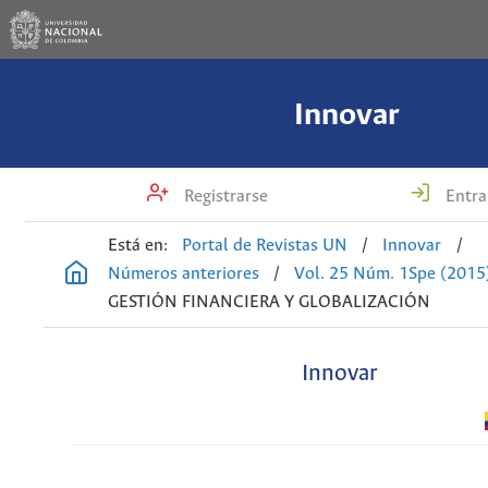
Innovar
Registrarse
Entra
Está en:
Portal de Revistas UN
/
Innovar
/
Números anteriores
/
Vol. 25 Núm. 1Spe (2015
GESTIÓN FINANCIERA Y GLOBALIZACIÓN
Innovar