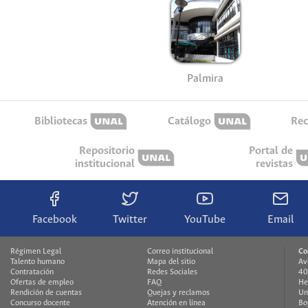
Palmira
Bibliotecas
Catálogo
Rec
Repositorio
Portal de
institucional
revistas
Facebook
Twitter
YouTube
Email
Régimen Legal
Correo institucional
Co
Talento humano
Mapa del sitio
Av
Contratación
Redes Sociales
40
Ofertas de empleo
FAQ
He
Rendición de cuentas
Quejas y reclamos
Un
Concurso docente
Atención en línea
Bo