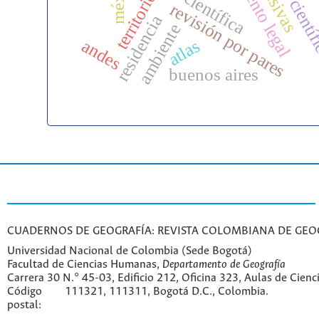
territorio
revisión por pares
residencia
ambiente
atlas
andes
buenos aires
CUADERNOS DE GEOGRAFÍA: REVISTA COLOMBIANA DE GEO
Universidad Nacional de Colombia (Sede Bogotá)
Facultad de Ciencias Humanas,
Departamento de Geografía
Carrera 30 N.° 45-03, Edificio 212, Oficina 323, Aulas de Cien
Código
111321, 111311, Bogotá D.C., Colombia.
postal: