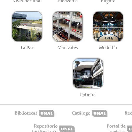
Nivel nacional
Amazonía
Bogotá
La Paz
Manizales
Medellín
Palmira
Bibliotecas
Catálogo
Rec
Repositorio
Portal de
institucional
revistas