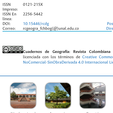
ISSN
0121-215X
Impreso:
ISSN En
2256-5442
lìnea:
DOI:
10.15446/rcdg
Pos
Correo:
rcgeogra_fchbog(@)unal.edu.co
Dir
Cuadernos de Geografía: Revista Colombiana
licenciada con los términos de
Creative Commo
NoComercial-SinObraDerivada 4.0 Internacional Li