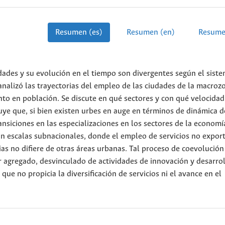
Resumen (es)
Resumen (en)
Resume
udades y su evolución en el tiempo son divergentes según el sist
o analizó las trayectorias del empleo de las ciudades de la macroz
nto en población. Se discute en qué sectores y con qué velocidad
ye que, si bien existen urbes en auge en términos de dinámica d
ransiciones en las especializaciones en los sectores de la economí
an escalas subnacionales, donde el empleo de servicios no expor
as no difiere de otras áreas urbanas. Tal proceso de coevolución
r agregado, desvinculado de actividades de innovación y desarrol
e no propicia la diversificación de servicios ni el avance en el