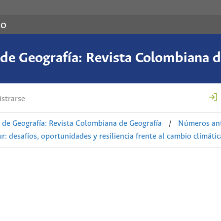
co
de Geografía: Revista Colombiana d
strarse
de Geografía: Revista Colombiana de Geografía
/
Números ant
: desafíos, oportunidades y resiliencia frente al cambio climátic