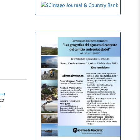
voa
co
-