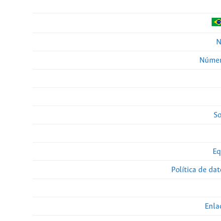
N
Númer
So
Eq
Política de da
Enla