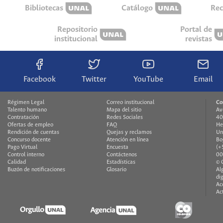
Bibliotecas
Catálogo
Rec
Repositorio
Portal de
institucional
revistas
Facebook
Twitter
YouTube
Email
Régimen Legal
Correo institucional
Co
Talento humano
Mapa del sitio
Av
Contratación
Redes Sociales
40
Ofertas de empleo
FAQ
He
Rendición de cuentas
Quejas y reclamos
Un
Concurso docente
Atención en línea
Bo
Pago Virtual
Encuesta
(+
Control interno
Contáctenos
00
Calidad
Estadísticas
© 
Buzón de notificaciones
Glosario
Al
di
Ac
Ac