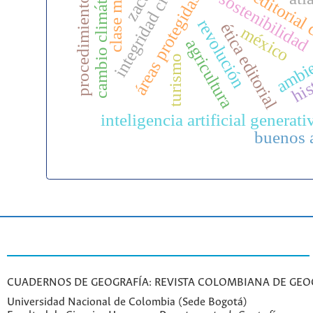
integridad científica
procedimiento legal
gestión editorial 
clase media
cambio climático
sostenibilidad
áreas protegidas
revolución
ética editorial
méxico
agricultura
ambi
turismo
his
inteligencia artificial generati
buenos 
CUADERNOS DE GEOGRAFÍA: REVISTA COLOMBIANA DE GEO
Universidad Nacional de Colombia (Sede Bogotá)