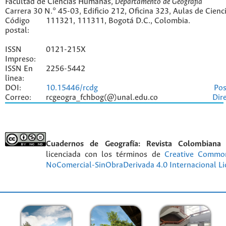
Facultad de Ciencias Humanas,
Departamento de Geografía
Carrera 30 N.° 45-03, Edificio 212, Oficina 323, Aulas de Cien
Código
111321, 111311, Bogotá D.C., Colombia.
postal:
ISSN
0121-215X
Impreso:
ISSN En
2256-5442
lìnea:
DOI:
10.15446/rcdg
Pos
Correo:
rcgeogra_fchbog(@)unal.edu.co
Dir
Cuadernos de Geografía: Revista Colombiana
licenciada con los términos de
Creative Commo
NoComercial-SinObraDerivada 4.0 Internacional Li