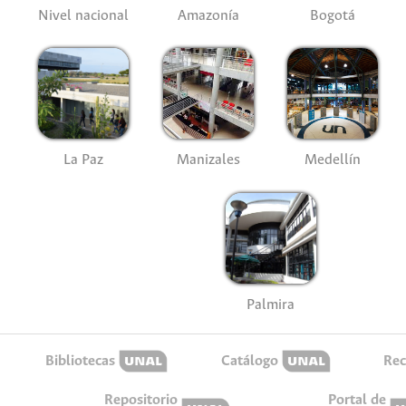
Nivel nacional
Amazonía
Bogotá
La Paz
Manizales
Medellín
Palmira
Bibliotecas
Catálogo
Rec
Repositorio
Portal de