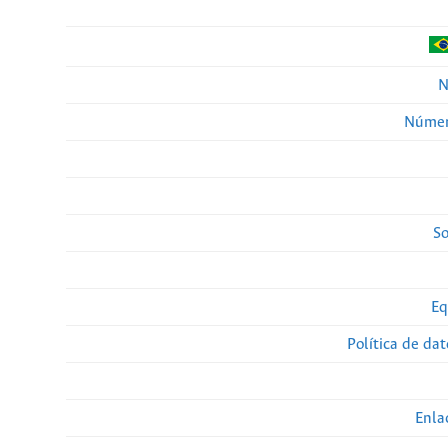
N
Númer
So
Eq
Política de da
Enla