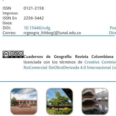
ISSN
0121-215X
Impreso:
ISSN En
2256-5442
lìnea:
DOI:
10.15446/rcdg
Pos
Correo:
rcgeogra_fchbog(@)unal.edu.co
Dir
Cuadernos de Geografía: Revista Colombiana
licenciada con los términos de
Creative Commo
NoComercial-SinObraDerivada 4.0 Internacional Li