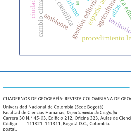
gestión editorial científica
espacio abierto
cambio climático
ética ed
turismo
agricultura
atlas
ambiente
territor
procedimiento l
CUADERNOS DE GEOGRAFÍA: REVISTA COLOMBIANA DE GEO
Universidad Nacional de Colombia (Sede Bogotá)
Facultad de Ciencias Humanas,
Departamento de Geografía
Carrera 30 N.° 45-03, Edificio 212, Oficina 323, Aulas de Cien
Código
111321, 111311, Bogotá D.C., Colombia.
postal: