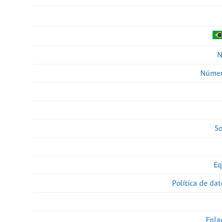
N
Númer
So
Eq
Política de da
Enla