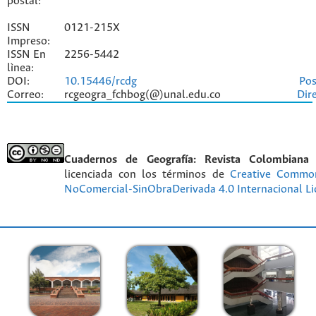
postal:
ISSN
0121-215X
Impreso:
ISSN En
2256-5442
lìnea:
DOI:
10.15446/rcdg
Pos
Correo:
rcgeogra_fchbog(@)unal.edu.co
Dir
Cuadernos de Geografía: Revista Colombiana
licenciada con los términos de
Creative Commo
NoComercial-SinObraDerivada 4.0 Internacional Li