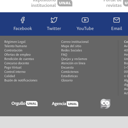
Repositorio
Portal de
institucional
revistas
Facebook
Twitter
YouTube
Email
Régimen Legal
Correo institucional
Co
Talento humano
Mapa del sitio
Av
Contratación
Redes Sociales
40
Ofertas de empleo
FAQ
He
Rendición de cuentas
Quejas y reclamos
Un
Concurso docente
Atención en línea
Bo
Pago Virtual
Encuesta
(+
Control interno
Contáctenos
00
Calidad
Estadísticas
© 
Buzón de notificaciones
Glosario
Al
di
Ac
Ac