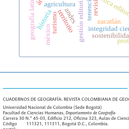
geografía latinoamericana
gestión editorial científica
ética edito
agricultura
andes
historia
territorio
turismo
zacatlán
méxico
integridad cie
sostenibilid
pro
CUADERNOS DE GEOGRAFÍA: REVISTA COLOMBIANA DE GEO
Universidad Nacional de Colombia (Sede Bogotá)
Facultad de Ciencias Humanas,
Departamento de Geografía
Carrera 30 N.° 45-03, Edificio 212, Oficina 323, Aulas de Cien
Código
111321, 111311, Bogotá D.C., Colombia.