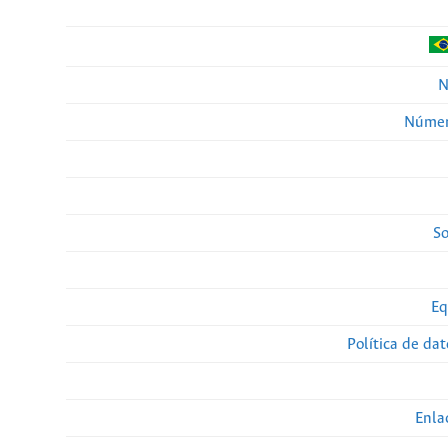
N
Númer
So
Eq
Política de da
Enla