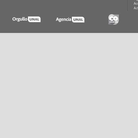
Ac
Ac