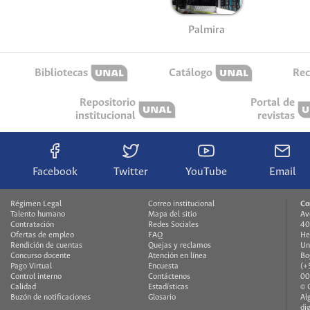
Palmira
Bibliotecas
Catálogo
Rec
Repositorio
Portal de
institucional
revistas
Facebook
Twitter
YouTube
Email
Régimen Legal
Correo institucional
Co
Talento humano
Mapa del sitio
Av
Contratación
Redes Sociales
40
Ofertas de empleo
FAQ
He
Rendición de cuentas
Quejas y reclamos
Un
Concurso docente
Atención en línea
Bo
Pago Virtual
Encuesta
(+
Control interno
Contáctenos
00
Calidad
Estadísticas
© 
Buzón de notificaciones
Glosario
Al
di