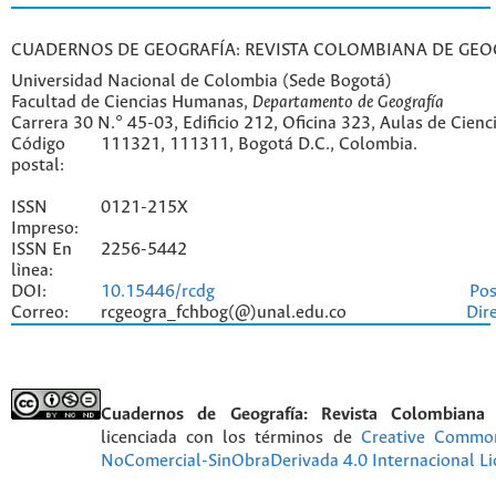
CUADERNOS DE GEOGRAFÍA: REVISTA COLOMBIANA DE GEO
Universidad Nacional de Colombia (Sede Bogotá)
Facultad de Ciencias Humanas,
Departamento de Geografía
Carrera 30 N.° 45-03, Edificio 212, Oficina 323, Aulas de Cien
Código
111321, 111311, Bogotá D.C., Colombia.
postal:
ISSN
0121-215X
Impreso:
ISSN En
2256-5442
lìnea:
DOI:
10.15446/rcdg
Pos
Correo:
rcgeogra_fchbog(@)unal.edu.co
Dir
Cuadernos de Geografía: Revista Colombiana
licenciada con los términos de
Creative Commo
NoComercial-SinObraDerivada 4.0 Internacional Li