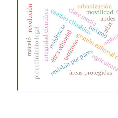
urbanización
revolución
clase media
cambio climático
c
integridad científica
movilidad
andes
atlas
residencia
turismo
procedimiento legal
ambie
ética editorial
gestión editorial 
maceió
territorio
revisión por pares
agricultur
áreas protegidas