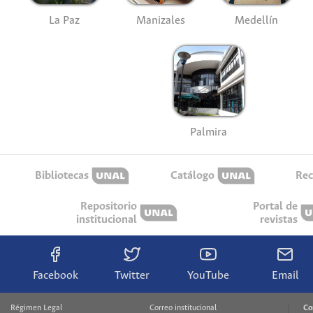
La Paz
Manizales
Medellín
Palmira
Bibliotecas
Catálogo
Rec
Repositorio
Portal de
institucional
revistas
Facebook
Twitter
YouTube
Email
Régimen Legal
Correo institucional
Co