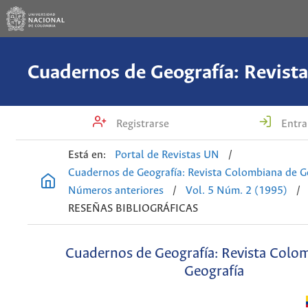
Registrarse
Entra
Está en:
Portal de Revistas UN
/
Cuadernos de Geografía: Revista Colombiana de G
Números anteriores
/
Vol. 5 Núm. 2 (1995)
/
RESEÑAS BIBLIOGRÁFICAS
Cuadernos de Geografía: Revista Colo
Geografía