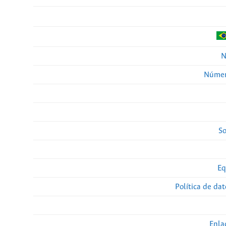
N
Númer
So
Eq
Política de da
Enla