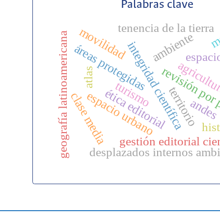
Palabras clave
m
tenencia de la tierra
movilidad
ambiente
geografía latinoamericana
integridad científica
áreas protegidas
espaci
agricultu
revisión por
atlas
turismo
territorio
ética editorial
espacio urbano
clase media
andes
his
gestión editorial cie
desplazados internos ambi