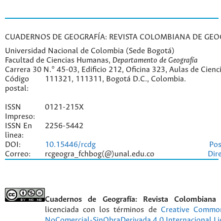
CUADERNOS DE GEOGRAFÍA: REVISTA COLOMBIANA DE GEO
Universidad Nacional de Colombia (Sede Bogotá)
Facultad de Ciencias Humanas,
Departamento de Geografía
Carrera 30 N.° 45-03, Edificio 212, Oficina 323, Aulas de Cien
Código
111321, 111311, Bogotá D.C., Colombia.
postal:
ISSN
0121-215X
Impreso:
ISSN En
2256-5442
lìnea:
DOI:
10.15446/rcdg
Pos
Correo:
rcgeogra_fchbog(@)unal.edu.co
Dir
Cuadernos de Geografía: Revista Colombiana
licenciada con los términos de
Creative Commo
NoComercial-SinObraDerivada 4.0 Internacional Li