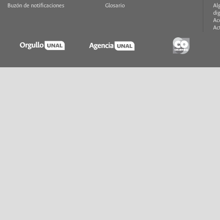
Buzón de notificaciones
Glosario
Al
di
Ac
Ac