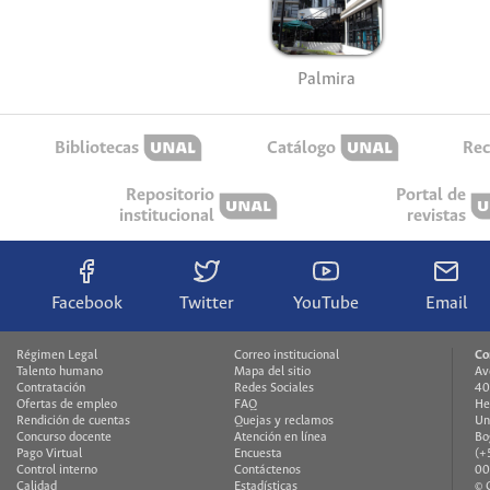
Palmira
Bibliotecas
Catálogo
Rec
Repositorio
Portal de
institucional
revistas
Facebook
Twitter
YouTube
Email
Régimen Legal
Correo institucional
Co
Talento humano
Mapa del sitio
Av
Contratación
Redes Sociales
40
Ofertas de empleo
FAQ
He
Rendición de cuentas
Quejas y reclamos
Un
Concurso docente
Atención en línea
Bo
Pago Virtual
Encuesta
(+
Control interno
Contáctenos
00
Calidad
Estadísticas
© 