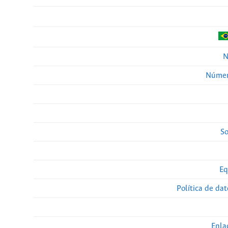
N
Númer
So
Eq
Política de da
Enla