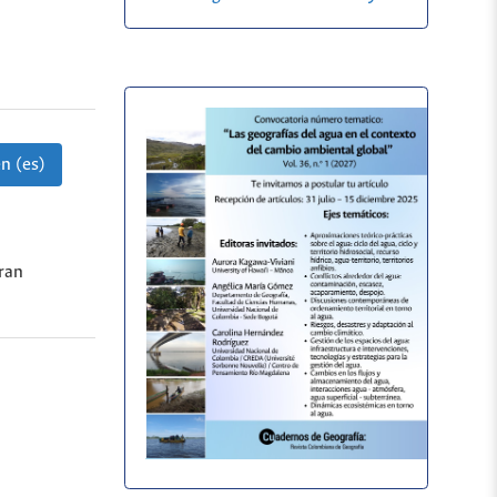
n (es)
eran