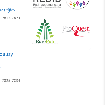
geográfico
7813-7823
oultry
n
7825-7834