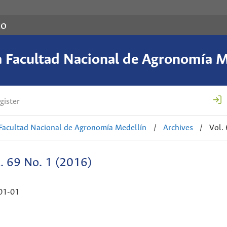
co
a Facultad Nacional de Agronomía M
gister
 Facultad Nacional de Agronomía Medellín
/
Archives
/
Vol.
. 69 No. 1 (2016)
01-01