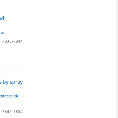
nd
ae
7835-7844
s by spray
 por secado
7845-7854