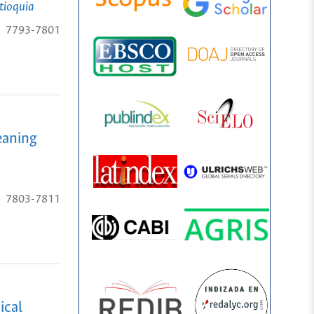
tioquia
7793-7801
eaning
7803-7811
ical