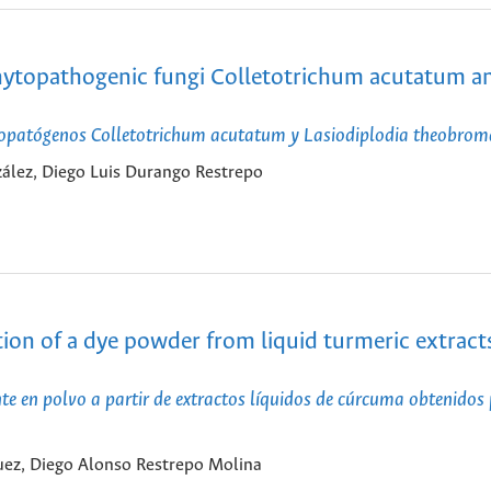
 phytopathogenic fungi Colletotrichum acutatum a
fitopatógenos Colletotrichum acutatum y Lasiodiplodia theobrom
lez, Diego Luis Durango Restrepo
on of a dye powder from liquid turmeric extract
te en polvo a partir de extractos líquidos de cúrcuma obtenidos
uez, Diego Alonso Restrepo Molina