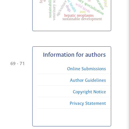
veterinary surgery
veterinary specialization
sustainability
agriculture
wild birds
dogs
zoo
hepatic neoplasms
sustainable development
Information for authors
69 - 71
Online Submissions
Author Guidelines
Copyright Notice
Privacy Statement