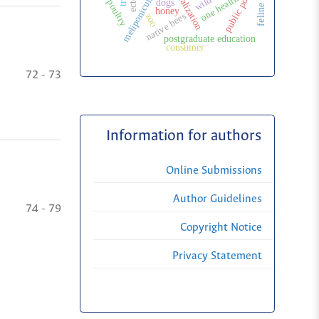
public politic
meliponiculture
one health
dogs
poultry
honey
native bees
zoo
postgraduate education
consumer
72 - 73
Information for authors
Online Submissions
Author Guidelines
74 - 79
Copyright Notice
Privacy Statement