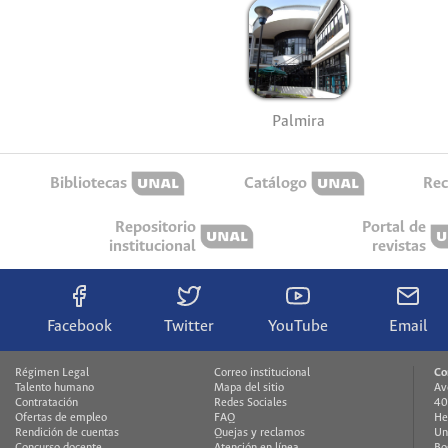
Palmira
Bibliotecas
Catálogo
Rec
Repositorio
Portal de
institucional
revistas
Facebook
Twitter
YouTube
Email
Régimen Legal
Correo institucional
Co
Talento humano
Mapa del sitio
Av
Contratación
Redes Sociales
40
Ofertas de empleo
FAQ
He
Rendición de cuentas
Quejas y reclamos
Un