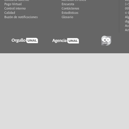
Concurso docente
Atención en línea
Bo
Pago Virtual
Encuesta
(+
Control interno
Contáctenos
00
Calidad
Estadísticas
© 
Buzón de notificaciones
Glosario
Al
di
Ac
Ac