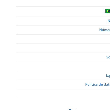
N
Númer
So
Eq
Política de da