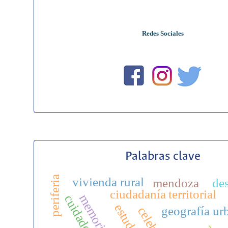
Redes Sociales
Palabras clave
periferia
vivienda rural
mendoza
de
ciudadanía territorial
cuidado
geografía ur