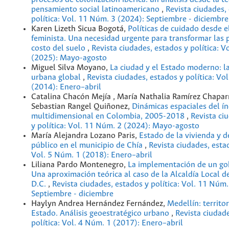
pensamiento social latinoamericano
,
Revista ciudades,
política: Vol. 11 Núm. 3 (2024): Septiembre - diciembre
Karen Lizeth Sicua Bogotá,
Políticas de cuidado desde 
feminista. Una necesidad urgente para transformar las p
costo del suelo
,
Revista ciudades, estados y política: V
(2025): Mayo-agosto
Miguel Silva Moyano,
La ciudad y el Estado moderno: la
urbana global
,
Revista ciudades, estados y política: Vo
(2014): Enero–abril
Catalina Chacón Mejía , María Nathalia Ramírez Chapar
Sebastian Rangel Quiñonez,
Dinámicas espaciales del í
multidimensional en Colombia, 2005-2018
,
Revista ci
y política: Vol. 11 Núm. 2 (2024): Mayo-agosto
María Alejandra Lozano Paris,
Estado de la vivienda y d
público en el municipio de Chía
,
Revista ciudades, estad
Vol. 5 Núm. 1 (2018): Enero–abril
Liliana Pardo Montenegro,
La implementación de un gob
Una aproximación teórica al caso de la Alcaldía Local d
D.C.
,
Revista ciudades, estados y política: Vol. 11 Núm.
Septiembre - diciembre
Haylyn Andrea Hernández Fernández,
Medellín: territor
Estado. Análisis geoestratégico urbano
,
Revista ciudade
política: Vol. 4 Núm. 1 (2017): Enero–abril