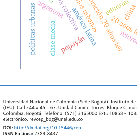
memoria colectiva
estudios urbanos
celebración 20 años ieu
editorial
argentina
políticas urbanas
chin
américa latina
20 años 
clase media
retor
popayán
Universidad Nacional de Colombia (Sede Bogotá). Instituto de
(IEU). Calle 44 # 45 – 67. Unidad Camilo Torres. Bloque C, mód
Colombia, Bogotá. Teléfono: (571) 3165000 Ext.: 10858 – 108
electrónico: revcep_bog@unal.edu.co
DOI:
http://dx.doi.org/10.15446/cep
ISSN En línea:
2389-8437