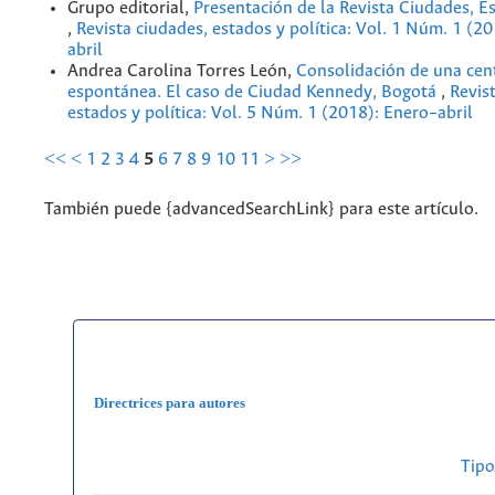
Grupo editorial,
Presentación de la Revista Ciudades, Es
,
Revista ciudades, estados y política: Vol. 1 Núm. 1 (2
abril
Andrea Carolina Torres León,
Consolidación de una cen
espontánea. El caso de Ciudad Kennedy, Bogotá
,
Revis
estados y política: Vol. 5 Núm. 1 (2018): Enero–abril
<<
<
1
2
3
4
5
6
7
8
9
10
11
>
>>
También puede {advancedSearchLink} para este artículo.
Directrices para autores
Tipo