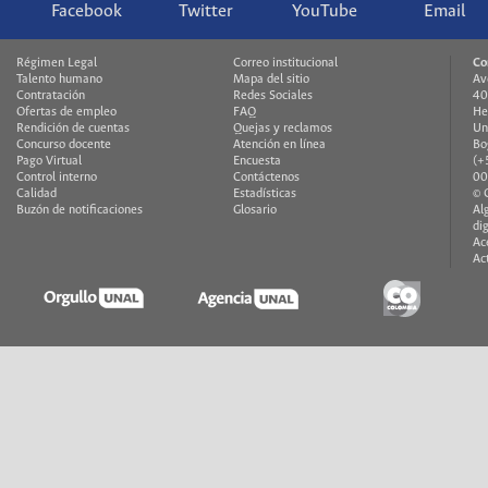
Facebook
Twitter
YouTube
Email
Régimen Legal
Correo institucional
Co
Talento humano
Mapa del sitio
Av
Contratación
Redes Sociales
40
Ofertas de empleo
FAQ
He
Rendición de cuentas
Quejas y reclamos
Un
Concurso docente
Atención en línea
Bo
Pago Virtual
Encuesta
(+
Control interno
Contáctenos
00
Calidad
Estadísticas
© 
Buzón de notificaciones
Glosario
Al
di
Ac
Ac