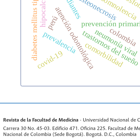
hipocalcemia
estudiantes
diabetes mellitus tipo 2
bifosfo
osteonecrosis
somnolencia
atención odontológica
perú
prevención primar
colombia
neumonía viral
trastornos del sueñ
prevalencia
comorbilidad
covid-19
Revista de la Facultad de Medicina
- Universidad Nacional de 
Carrera 30 No. 45-03. Edificio 471. Oficina 225. Facultad de M
Nacional de Colombia (Sede Bogotá). Bogotá. D.C., Colombia