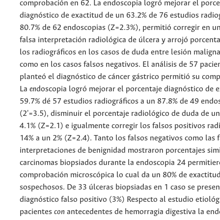
comprobación en 62. La endoscopia logró mejorar el porce
diagnóstico de exactitud de un 63.2% de 76 estudios radio
80.7% de 62 endoscopias (Z=2.3%), permitió corregir en u
falsa interpretación radiológica de úlcera y arrojó porcenta
los radiográficos en los casos de duda entre lesión maligna
como en los casos falsos negativos. El análisis de 57 pacie
planteó el diagnóstico de cáncer gástrico permitió su com
La
en
doscopia logró mejorar el porcentaje diagnóstico de 
59.7% dé 57 estudios radiográficos a un 87.8% de 49 endo
(2'=3.5), disminuir el porcentaje radiológico de duda de u
4.1% (Z=2.1) e igualmente corregir los falsos positivos rad
14% a un 2% (Z=2.4). Tanto los falsos negativos como las f
interpretaciones de benignidad mostraron porcentajes simi
carcinomas biopsiados durante la endoscopia 24 permitier
comprobación microscópica lo cual da un 80% de exactitu
sospechosos. De 33 úlceras biopsiadas en 1 caso se presen
diagnóstico falso positivo (3%) Respecto al estudio etiológ
pacientes
con
antecedentes de hemorragia digestiva la end