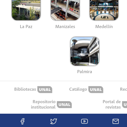
La Paz
Manizales
Medellín
Palmira
Bibliotecas
Catálogo
Rec
Repositorio
Portal de
institucional
revistas