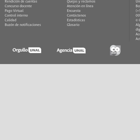
Rendición de cuentas
Quejas y reclamos
Un
Concurso docente
Atención en línea
Bo
Pago Virtual
Encuesta
(+
Control interno
Contáctenos
00
Calidad
Estadísticas
© 
Buzón de notificaciones
Glosario
Al
di
Ac
Ac