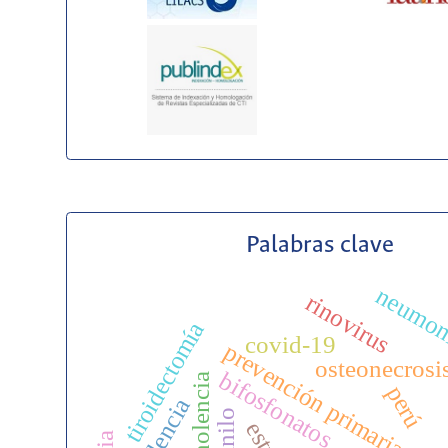
Palabras clave
neumoní
rinovirus
tiroidectomía
covid-19
prevención primaria
osteonecrosi
bifosfonatos
somnolencia
perú