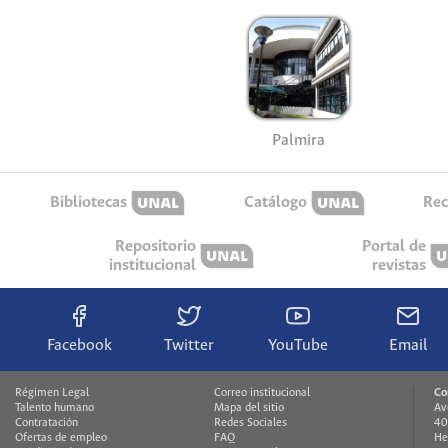
Palmira
Bibliotecas
Catálogo
Rec
Repositorio
Portal de
institucional
revistas
Facebook
Twitter
YouTube
Email
Régimen Legal
Correo institucional
Co
Talento humano
Mapa del sitio
Av
Contratación
Redes Sociales
40
Ofertas de empleo
FAQ
He