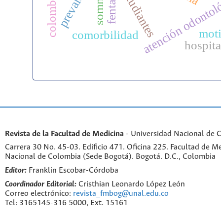
prevalencia
fentanilo
estudiantes
atención odontol
colombia
mot
comorbilidad
hospita
Revista de la Facultad de Medicina
- Universidad Nacional de 
Carrera 30 No. 45-03. Edificio 471. Oficina 225. Facultad de M
Nacional de Colombia (Sede Bogotá). Bogotá. D.C., Colombia
Editor:
Franklin Escobar-Córdoba
Coordinador Editorial:
Cristhian Leonardo López León
Correo electrónico:
revista_fmbog@unal.edu.co
Tel: 3165145-316 5000, Ext. 15161