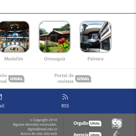
Medellín
Palmira
Orinoquía
orio
Portal de
onal
revistas
il
RSS
© Copyright 2014
Algunos derechos reservados.
digital@unal.edu.co
Acerca de este sitio web