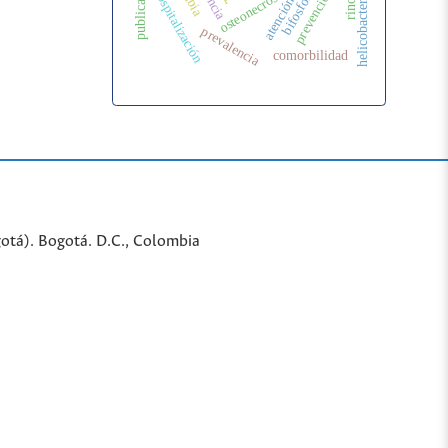
helicobacter pylori
publicaciones
bifosfonatos
osteonecrosis
hospitalización
prevalencia
comorbilidad
gotá). Bogotá. D.C., Colombia