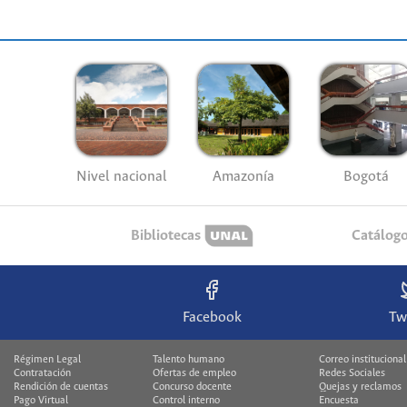
Nivel nacional
Amazonía
Bogotá
Bibliotecas
Catálog
Facebook
Tw
Régimen Legal
Talento humano
Correo institucional
Contratación
Ofertas de empleo
Redes Sociales
Rendición de cuentas
Concurso docente
Quejas y reclamos
Pago Virtual
Control interno
Encuesta