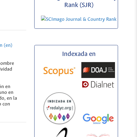
Rank (SJR)
n (en)
Indexada en
 nombre
ividad
ón en
guno en
do, en la
o con