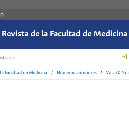
co
Revista de la Facultad de Medicina
strarse
 la Facultad de Medicina
/
Números anteriores
/
Vol. 30 Nú