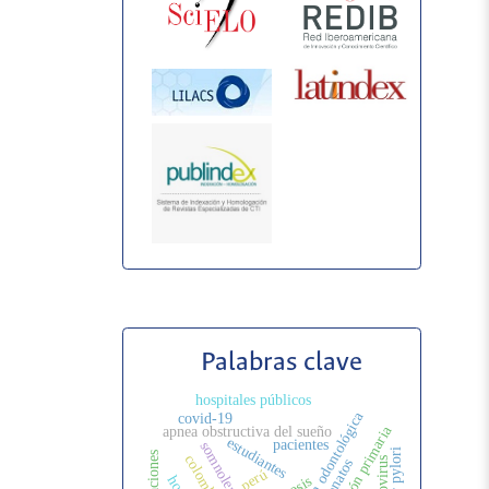
Palabras clave
hospitales públicos
atención odontológica
covid-19
prevención primaria
apnea obstructiva del sueño
estudiantes
pacientes
somnolencia
colombia
rinovirus
perú