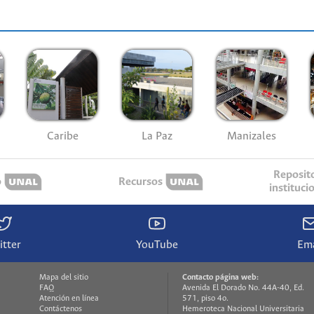
Caribe
La Paz
Manizales
Reposit
o
Recursos
instituci
itter
YouTube
Ema
Mapa del sitio
Contacto página web:
FAQ
Avenida El Dorado No. 44A-40, Ed.
Atención en línea
571, piso 4o.
Contáctenos
Hemeroteca Nacional Universitaria