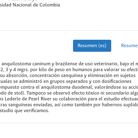
sidad Nacional de Colombia
Resumen (es)
Resume
a anquilostoma caninum y brazilense de uso veterinario, bajo el
, 2, 3 y 4 mgrs. por kilo de peso en humanos para valorar su efect
su absorción, concentración sanquínea y eliminación en sujetos
 cuales se administró en grupos separados y con dosificaciones
compuesto contra el anquilostoma duodenal, valorándose su acci
do de stoll. Tampoco se observó efecto tóxico ni secundario al
s Lederle de Pearl River su colaboración para el estudio efectua
estras sanguíneas enviadas, así como también por habernos suplid
studio que verificamos.