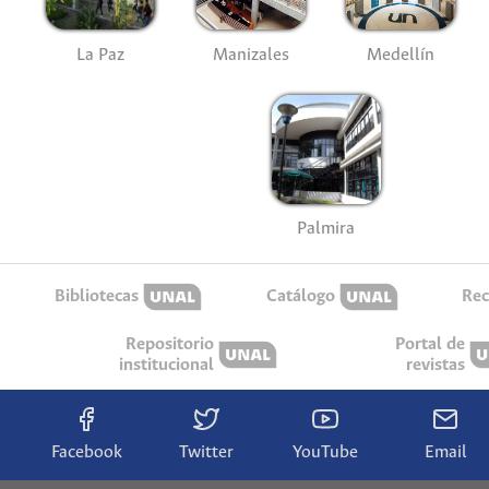
La Paz
Manizales
Medellín
Palmira
Bibliotecas
Catálogo
Rec
Repositorio
Portal de
institucional
revistas
Facebook
Twitter
YouTube
Email