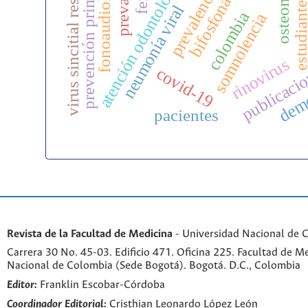
virus sincitial respiratorio
atención odontológica
fonoaudiología
prevención primaria
bifosfonatos
prevalencia
estudiant
neumonía viral
colombia
somnolencia
rinovirus
publicaci
covid-19
dem
pacientes
Revista de la Facultad de Medicina
- Universidad Nacional de 
Carrera 30 No. 45-03. Edificio 471. Oficina 225. Facultad de M
Nacional de Colombia (Sede Bogotá). Bogotá. D.C., Colombia
Editor:
Franklin Escobar-Córdoba
Coordinador Editorial:
Cristhian Leonardo López León