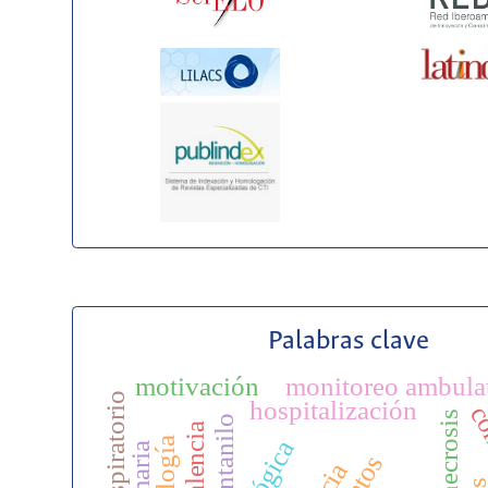
Palabras clave
motivación
monitoreo ambula
hospitalización
co
osteonecrosis
fentanilo
prevalencia