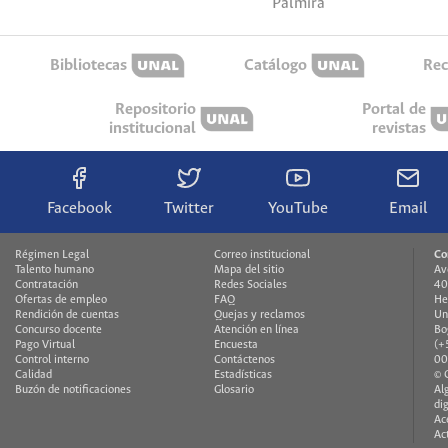
Palmira
Bibliotecas
Catálogo
Rec
Repositorio
Portal de
institucional
revistas
Facebook
Twitter
YouTube
Email
Régimen Legal
Correo institucional
Co
Talento humano
Mapa del sitio
Av
Contratación
Redes Sociales
40
Ofertas de empleo
FAQ
He
Rendición de cuentas
Quejas y reclamos
Un
Concurso docente
Atención en línea
Bo
Pago Virtual
Encuesta
(+
Control interno
Contáctenos
00
Calidad
Estadísticas
© 
Buzón de notificaciones
Glosario
Al
di
Ac
Ac