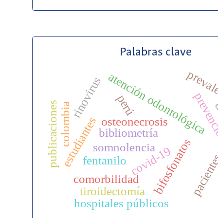
Palabras clave
preval
atención odontológica
rinovirus
prevenci
perú
publicaciones
d
colombia
estudiantes
osteonecrosis
bibliometría
bifosfonatos
somnolencia
covid-19
pacient
fentanilo
comorbilidad
tiroidectomía
hospitales públicos