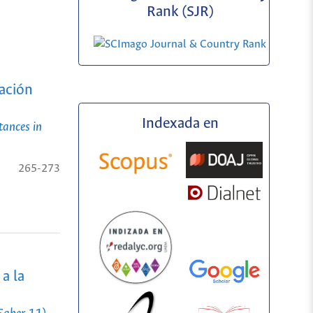
Rank (SJR)
cación
Indexada en
tances in
265-273
a la