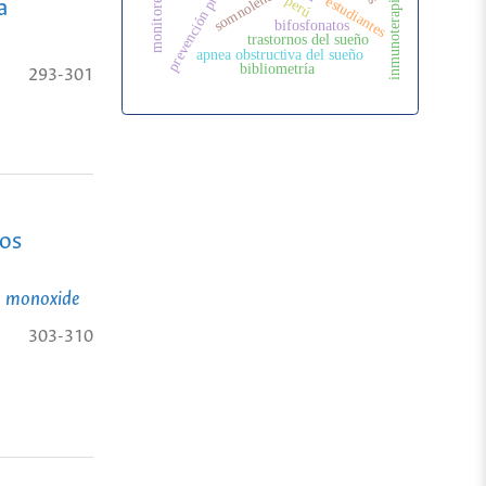
prevención primaria
somnolencia
inmunoterapia
perú
estudiantes
a
bifosfonatos
trastornos del sueño
apnea obstructiva del sueño
bibliometría
293-301
dos
on monoxide
303-310