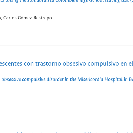
ts taking the standardised Colombian high-school leaving test 
ro, Carlos Gómez-Restrepo
escentes con trastorno obsesivo compulsivo en el
ng obsessive compulsive disorder in the Misericordia Hospital in 