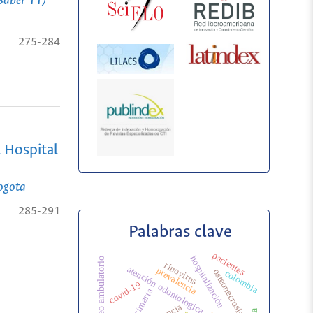
(Saber 11)
275-284
 Hospital
Bogota
285-291
Palabras clave
pacientes
hospitalización
monitoreo ambulatorio
rinovirus
atención odontológica
prevalencia
osteonecrosis
colombia
covid-19