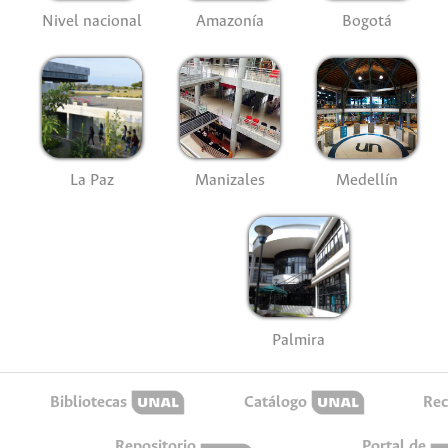
Nivel nacional
Amazonía
Bogotá
La Paz
Manizales
Medellín
Palmira
Bibliotecas
Catálogo
Rec
Repositorio
Portal de