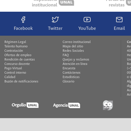
institucional
revistas
Facebook
Twitter
YouTube
Email
Régimen Legal
Correo institucional
Co
Talento humano
Mapa del sitio
Av
Contratación
Redes Sociales
40
Ofertas de empleo
FAQ
He
Rendición de cuentas
Quejas y reclamos
Un
Concurso docente
Atención en línea
Bo
Pago Virtual
Encuesta
(+
Control interno
Contáctenos
00
Calidad
Estadísticas
© 
Buzón de notificaciones
Glosario
Al
di
Ac
Ac