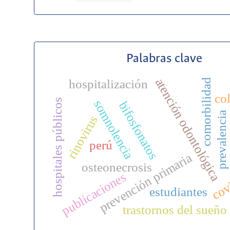
Palabras clave
atención odontológica
hospitalización
comorbilidad
co
hospitales públicos
somnolencia
bifosfonatos
prevalencia
rinovirus
perú
prevención primaria
osteonecrosis
cov
publicaciones
estudiantes
trastornos del sueño