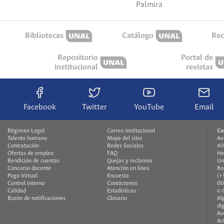
Palmira
Bibliotecas
Catálogo
Rec
Repositorio
Portal de
institucional
revistas
Facebook
Twitter
YouTube
Email
Régimen Legal
Correo institucional
Co
Talento humano
Mapa del sitio
Av
Contratación
Redes Sociales
40
Ofertas de empleo
FAQ
He
Rendición de cuentas
Quejas y reclamos
Un
Concurso docente
Atención en línea
Bo
Pago Virtual
Encuesta
(+
Control interno
Contáctenos
00
Calidad
Estadísticas
© 
Buzón de notificaciones
Glosario
Al
di
Ac
Ac