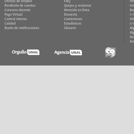
Ofertas de empleo
FAQ
He
Rendición de cuentas
Quejas y reclamos
Un
Concurso docente
Atención en línea
Bo
Pago Virtual
Encuesta
(+
Control interno
Contáctenos
00
Calidad
Estadísticas
© 
Buzón de notificaciones
Glosario
Al
di
Ac
Ac