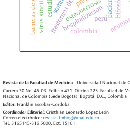
trastornos del sueño
estudiantes
pacientes
osteonecrosis
hospitalización
neumoní
perú
colombia
Revista de la Facultad de Medicina
- Universidad Nacional de 
Carrera 30 No. 45-03. Edificio 471. Oficina 225. Facultad de M
Nacional de Colombia (Sede Bogotá). Bogotá. D.C., Colombia
Editor:
Franklin Escobar-Córdoba
Coordinador Editorial:
Cristhian Leonardo López León
Correo electrónico:
revista_fmbog@unal.edu.co
Tel: 3165145-316 5000, Ext. 15161