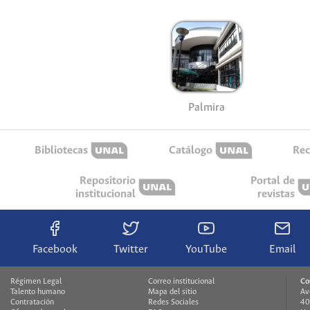
Palmira
Bibliotecas
Catálogo
Rec
Repositorio
Portal de
institucional
revistas
Facebook
Twitter
YouTube
Email
Régimen Legal
Correo institucional
Co
Talento humano
Mapa del sitio
Av
Contratación
Redes Sociales
40