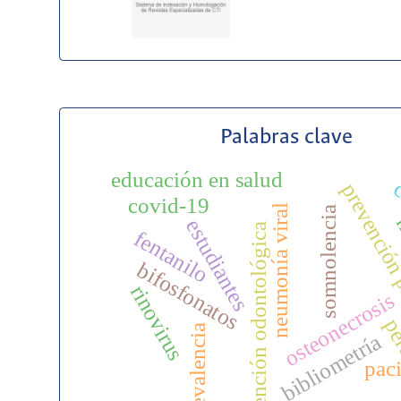
Palabras clave
educación en salud
c
prevención
covid-19
neumonía viral
somnolencia
h
estudiantes
atención odontológica
fentanilo
bifosfonatos
rinovirus
osteonecrosis
pe
prevalencia
bibliometría
pac