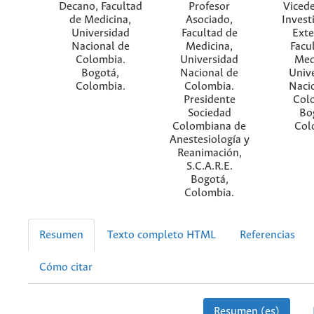
Decano, Facultad
Profesor
Viced
de Medicina,
Asociado,
Invest
Universidad
Facultad de
Exte
Nacional de
Medicina,
Facu
Colombia.
Universidad
Med
Bogotá,
Nacional de
Univ
Colombia.
Colombia.
Naci
Presidente
Col
Sociedad
Bo
Colombiana de
Col
Anestesiología y
Reanimación,
S.C.A.R.E.
Bogotá,
Colombia.
Resumen
Texto completo HTML
Referencias
Cómo citar
Resumen (es)