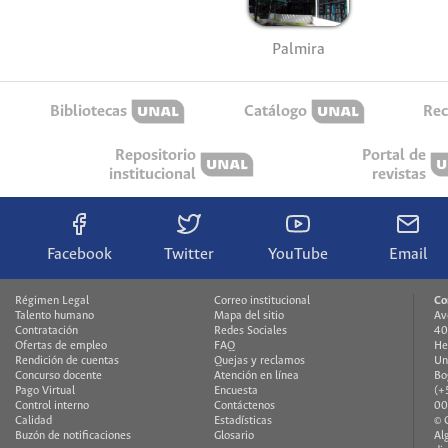
Palmira
Bibliotecas
Catálogo
Rec
Repositorio
Portal de
institucional
revistas
Facebook
Twitter
YouTube
Email
Régimen Legal
Correo institucional
Co
Talento humano
Mapa del sitio
Av
Contratación
Redes Sociales
40
Ofertas de empleo
FAQ
He
Rendición de cuentas
Quejas y reclamos
Un
Concurso docente
Atención en línea
Bo
Pago Virtual
Encuesta
(+
Control interno
Contáctenos
00
Calidad
Estadísticas
© 
Buzón de notificaciones
Glosario
Al