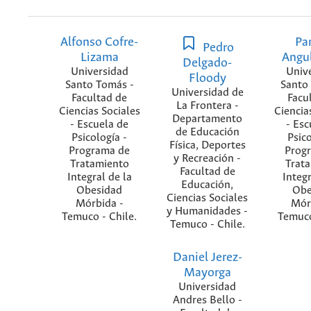
Alfonso Cofre-
Pa
Pedro
Lizama
Angu
Delgado-
Universidad
Univ
Floody
Santo Tomás -
Santo
Universidad de
Facultad de
Facu
La Frontera -
Ciencias Sociales
Ciencia
Departamento
- Escuela de
- Esc
de Educación
Psicología -
Psico
Física, Deportes
Programa de
Prog
y Recreación -
Tratamiento
Trat
Facultad de
Integral de la
Integr
Educación,
Obesidad
Obe
Ciencias Sociales
Mórbida -
Mór
y Humanidades -
Temuco - Chile.
Temuco
Temuco - Chile.
Daniel Jerez-
Mayorga
Universidad
Andres Bello -