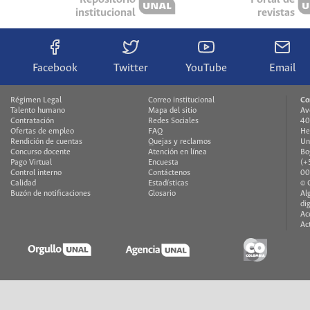
institucional
revistas
Facebook
Twitter
YouTube
Email
Régimen Legal
Correo institucional
Co
Talento humano
Mapa del sitio
Av
Contratación
Redes Sociales
40
Ofertas de empleo
FAQ
He
Rendición de cuentas
Quejas y reclamos
Un
Concurso docente
Atención en línea
Bo
Pago Virtual
Encuesta
(+
Control interno
Contáctenos
00
Calidad
Estadísticas
© 
Buzón de notificaciones
Glosario
Al
di
Ac
Ac