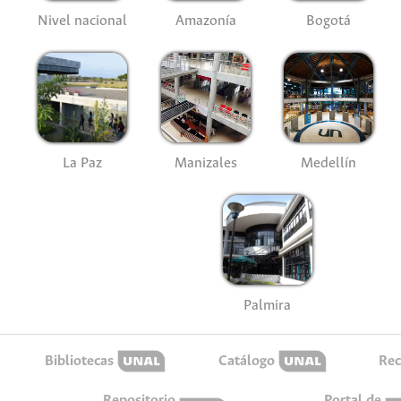
Nivel nacional
Amazonía
Bogotá
La Paz
Manizales
Medellín
Palmira
Bibliotecas
Catálogo
Rec
Repositorio
Portal de