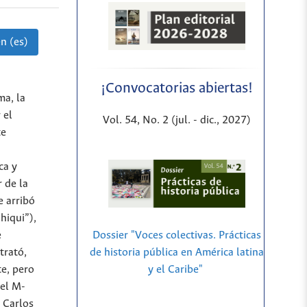
n (es)
¡Convocatorias abiertas!
ma, la
 el
Vol. 54, No. 2 (jul. - dic., 2027)
te
ca y
 de la
e arribó
hiqui”),
e
Dossier "Voces colectivas. Prácticas
trató,
de historia pública en América latina
te, pero
y el Caribe"
del M-
 Carlos