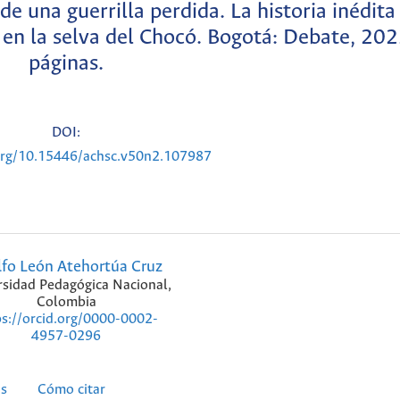
e una guerrilla perdida. La historia inédita
en la selva del Chocó. Bogotá: Debate, 20
páginas.
DOI:
.org/10.15446/achsc.v50n2.107987
fo León Atehortúa Cruz
rsidad Pedagógica Nacional,
Colombia
ps://orcid.org/0000-0002-
4957-0296
as
Cómo citar