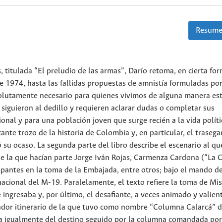
Resume
s, titulada “El preludio de las armas”, Darío retoma, en cierta for
e 1974, hasta las fallidas propuestas de amnistía formuladas por
solutamente necesario para quienes vivimos de alguna manera es
 siguieron al dedillo y requieren aclarar dudas o completar sus
ional y para una población joven que surge recién a la vida políti
te trozo de la historia de Colombia y, en particular, el trasegar
su ocaso. La segunda parte del libro describe el escenario al qu
 de la que hacían parte Jorge Iván Rojas, Carmenza Cardona (“La C
ipantes en la toma de la Embajada, entre otros; bajo el mando d
cional del M-19. Paralelamente, el texto refiere la toma de Mis
ingresaba y, por último, el desafiante, a veces animado y valien
olador itinerario de la que tuvo como nombre “Columna Calarcá” 
upa igualmente del destino seguido por la columna comandada por