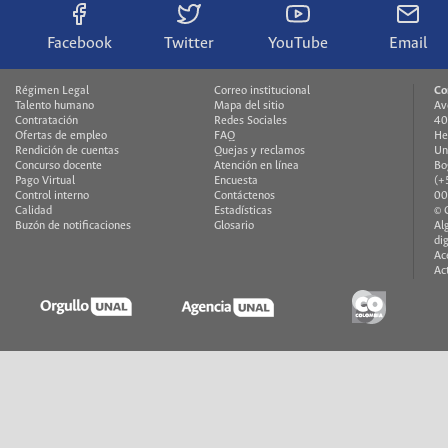
Facebook
Twitter
YouTube
Email
Régimen Legal
Correo institucional
Co
Talento humano
Mapa del sitio
Av
Contratación
Redes Sociales
40
Ofertas de empleo
FAQ
He
Rendición de cuentas
Quejas y reclamos
Un
Concurso docente
Atención en línea
Bo
Pago Virtual
Encuesta
(+
Control interno
Contáctenos
00
Calidad
Estadísticas
© 
Buzón de notificaciones
Glosario
Al
di
Ac
Ac