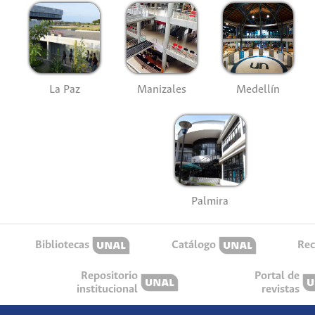
La Paz
Manizales
Medellín
Palmira
Bibliotecas
Catálogo
Rec
Repositorio
Portal de
institucional
revistas