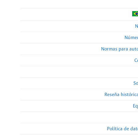
N
Númer
Normas para auto
C
So
Reseña histórica
Eq
Política de da