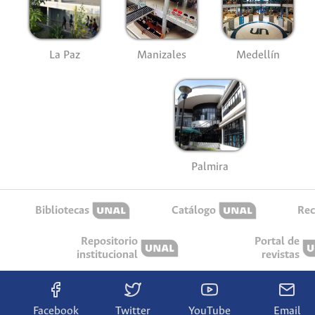
La Paz
Manizales
Medellín
Palmira
Bibliotecas
Catálogo
Rec
Repositorio
Portal de
institucional
revistas
Facebook
Twitter
YouTube
Email