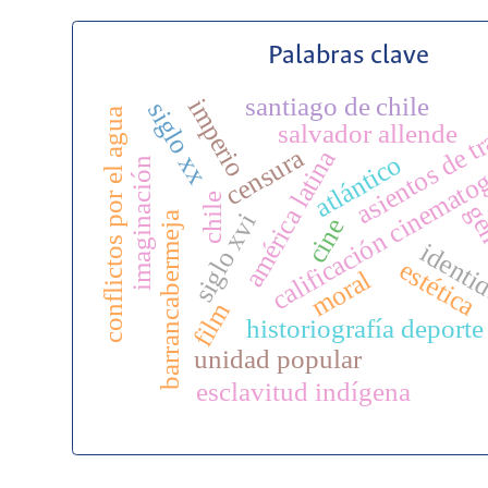
Palabras clave
santiago de chile
imperio
siglo xx
asientos de t
conflictos por el agua
salvador allende
calificación cinemato
censura
américa latina
atlántico
imaginación
chile
gé
siglo xvi
barrancabermeja
cine
identi
estética
moral
film
historiografía deporte
unidad popular
esclavitud indígena