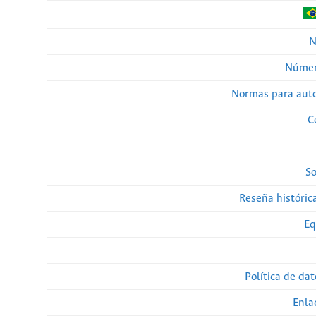
N
Númer
Normas para auto
C
So
Reseña histórica
Eq
Política de da
Enla