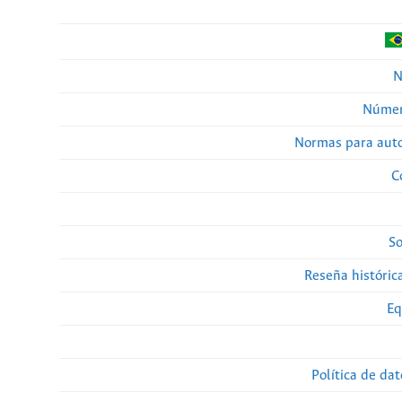
N
Númer
Normas para auto
C
So
Reseña histórica
Eq
Política de da