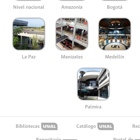
Nivel nacional
Amazonía
Bogotá
La Paz
Manizales
Medellín
Palmira
Bibliotecas
Catálogo
Rec
Repositorio
Portal de