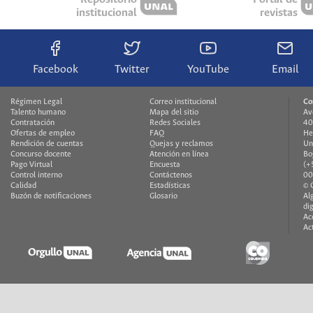
institucional
revistas
Facebook
Twitter
YouTube
Email
Régimen Legal
Correo institucional
Co
Talento humano
Mapa del sitio
Av
Contratación
Redes Sociales
40
Ofertas de empleo
FAQ
He
Rendición de cuentas
Quejas y reclamos
Un
Concurso docente
Atención en línea
Bo
Pago Virtual
Encuesta
(+
Control interno
Contáctenos
00
Calidad
Estadísticas
© 
Buzón de notificaciones
Glosario
Al
di
Ac
Ac