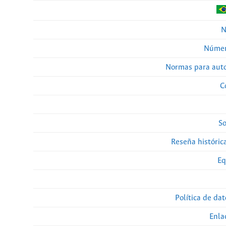
N
Númer
Normas para auto
C
So
Reseña histórica
Eq
Política de da
Enla