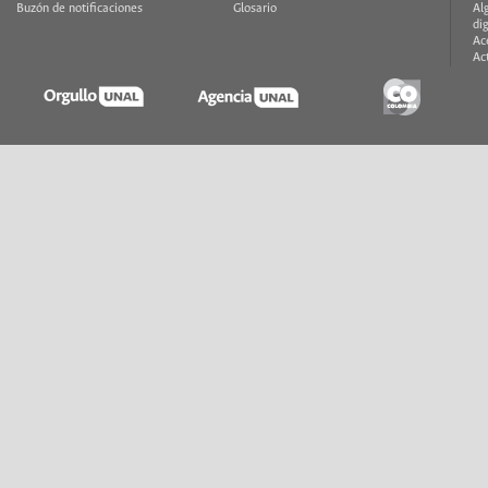
Buzón de notificaciones
Glosario
Al
di
Ac
Ac