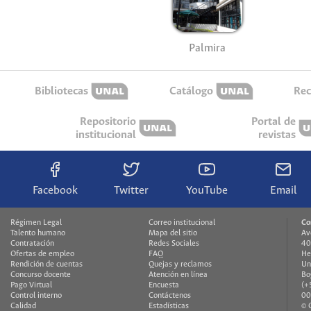
Palmira
Bibliotecas
Catálogo
Rec
Repositorio
Portal de
institucional
revistas
Facebook
Twitter
YouTube
Email
Régimen Legal
Correo institucional
Co
Talento humano
Mapa del sitio
Av
Contratación
Redes Sociales
40
Ofertas de empleo
FAQ
He
Rendición de cuentas
Quejas y reclamos
Un
Concurso docente
Atención en línea
Bo
Pago Virtual
Encuesta
(+
Control interno
Contáctenos
00
Calidad
Estadísticas
© 