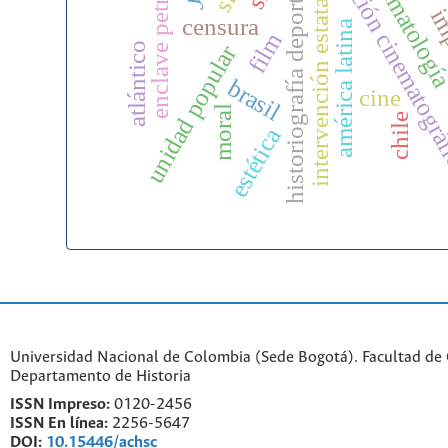
calificación cinematogr
enclave petrolero
climatolog
historiografía deporte
intervención estatal
im
censura
américa latina
film
unidad popular
atlántico
brasil
cine
moral
chile
estética
Universidad Nacional de Colombia (Sede Bogotá). Facultad de
Departamento de Historia
ISSN Impreso:
0120-2456
ISSN En línea:
2256-5647
DOI:
10.15446/achsc