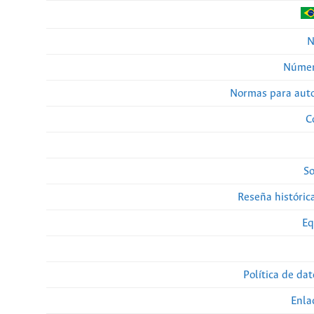
N
Númer
Normas para auto
C
So
Reseña histórica
Eq
Política de da
Enla