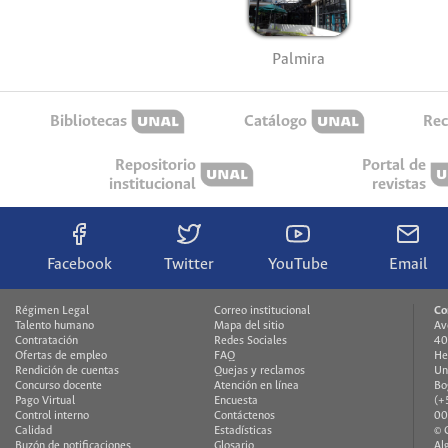
Palmira
Bibliotecas
Catálogo
Rec
Repositorio
Portal de
institucional
revistas
Facebook
Twitter
YouTube
Email
Régimen Legal
Correo institucional
Co
Talento humano
Mapa del sitio
Av
Contratación
Redes Sociales
40
Ofertas de empleo
FAQ
He
Rendición de cuentas
Quejas y reclamos
Un
Concurso docente
Atención en línea
Bo
Pago Virtual
Encuesta
(+
Control interno
Contáctenos
00
Calidad
Estadísticas
© 
Buzón de notificaciones
Glosario
Al