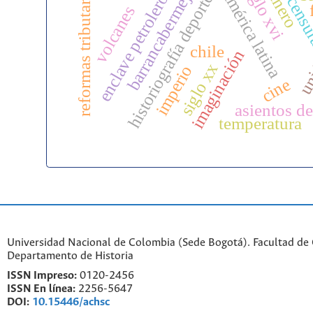
siglo xvi
reformas tributarias
género
barrancabermeja
américa latina
historiografía deporte
enclave petrolero
cens
uni
volcanes
chile
imaginación
siglo xx
imperio
cine
asientos de
temperatura
Universidad Nacional de Colombia (Sede Bogotá). Facultad de
Departamento de Historia
ISSN Impreso:
0120-2456
ISSN En línea:
2256-5647
DOI:
10.15446/achsc