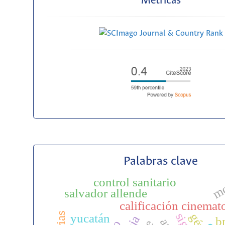
Métricas
Palabras clave
mo
control sanitario
salvador allende
calificación cinemat
yucatán
br