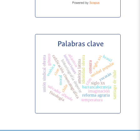
Palabras clave
atlántico
instituciones
género
calificación cinematográfica
brasil
siglo xvi
identidad obrera
unión sindical obrera
historiografía deporte
américa latina
censura
unidad popular
estética
cine
santiago de chile
yucatán
moral
film
siglo xx
chile
salvador allende
barrancabermeja
imaginación
fisiología
reforma agraria
temperatura