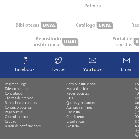
Palmira
Bibliotecas
Catálogo
Rec
Repositorio
Portal de
institucional
revistas
Facebook
Twitter
YouTube
Email
Régimen Legal
Correo institucional
Co
Talento humano
Mapa del sitio
Av
Contratación
Redes Sociales
40
Ofertas de empleo
FAQ
He
Rendición de cuentas
Quejas y reclamos
Un
Concurso docente
Atención en línea
Bo
Pago Virtual
Encuesta
(+
Control interno
Contáctenos
00
Calidad
Estadísticas
© 
Buzón de notificaciones
Glosario
Al
di
Ac