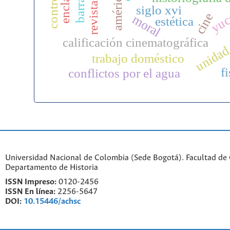
revista foro
yuc
siglo xvi
cine
moral
estética
unidad
calificación cinematográfica
trabajo doméstico
f
conflictos por el agua
Universidad Nacional de Colombia (Sede Bogotá). Facultad de
Departamento de Historia
ISSN Impreso:
0120-2456
ISSN En línea:
2256-5647
DOI:
10.15446/achsc