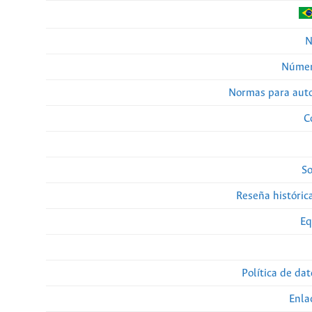
N
Númer
Normas para auto
C
So
Reseña histórica
Eq
Política de da
Enla