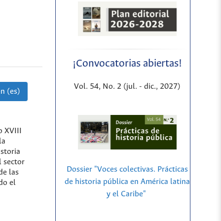
¡Convocatorias abiertas!
Vol. 54, No. 2 (jul. - dic., 2027)
n (es)
o XVIII
la
storia
l sector
Dossier "Voces colectivas. Prácticas
de las
de historia pública en América latina
do el
y el Caribe"