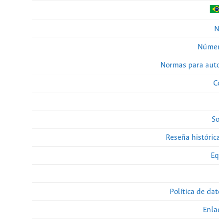
N
Númer
Normas para auto
C
So
Reseña histórica
Eq
Política de da
Enla