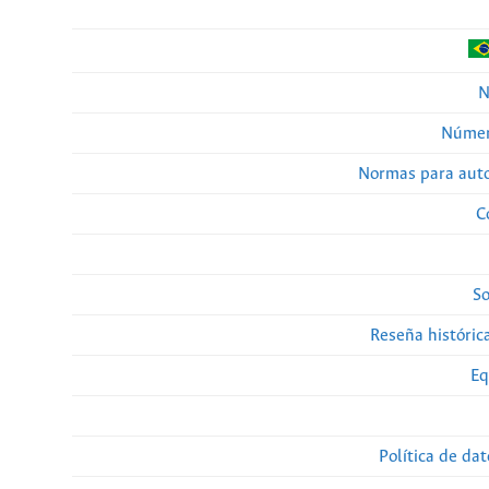
N
Númer
Normas para auto
C
So
Reseña histórica
Eq
Política de da