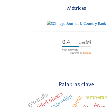
Métricas
Palabras clave
identidad obrera
geografía
temperat