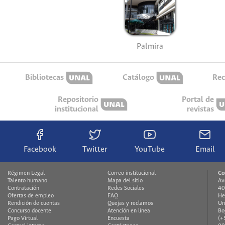
Palmira
Bibliotecas
Catálogo
Rec
Repositorio
Portal de
institucional
revistas
Facebook
Twitter
YouTube
Email
Régimen Legal
Correo institucional
Co
Talento humano
Mapa del sitio
Av
Contratación
Redes Sociales
40
Ofertas de empleo
FAQ
He
Rendición de cuentas
Quejas y reclamos
Un
Concurso docente
Atención en línea
Bo
Pago Virtual
Encuesta
(+