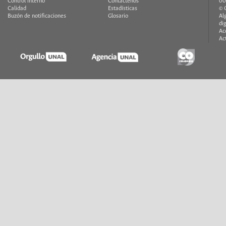
Control interno
Contáctenos
00
Calidad
Estadísticas
© 
Buzón de notificaciones
Glosario
Al
di
Ac
Ac