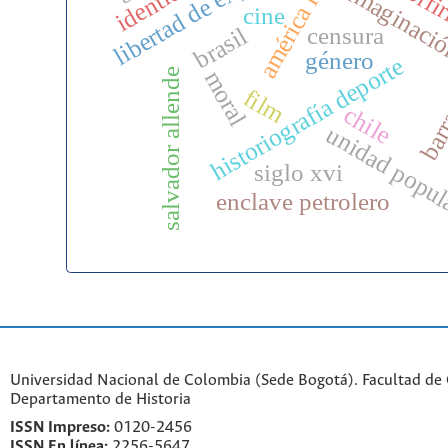
libertad de expresión
américa latina
porfi
imaginaci
cine
barr
brasil
censura
género
historiografía deporte
salvador allende
moral
film
chile
unidad popu
siglo xvi
enclave petrolero
Universidad Nacional de Colombia (Sede Bogotá). Facultad de
Departamento de Historia
ISSN Impreso:
0120-2456
ISSN En línea:
2256-5647