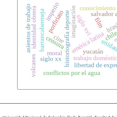
imperio
asientos de trabajo
conocimiento
imaginación
identidad obrera
barrancabermeja
porfiriato
salvador 
historiografía deporte
siglo xvi
film
bras
chil
américa latina
cine
censura
e
unidad
yucatán
moral
volcanes
trabajo domésti
siglo xx
libertad de expr
conflictos por el agua