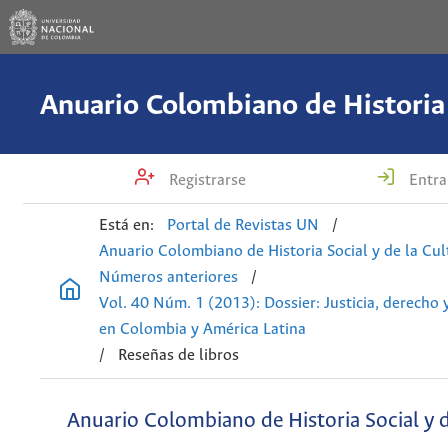
Registrarse
Entra
Está en:
Portal de Revistas UN
/
Anuario Colombiano de Historia Social y de la Cul
Números anteriores
/
Vol. 40 Núm. 1 (2013): Dossier: Justicia, derecho 
en Colombia y América Latina
/
Reseñas de libros
Anuario Colombiano de Historia Social y d