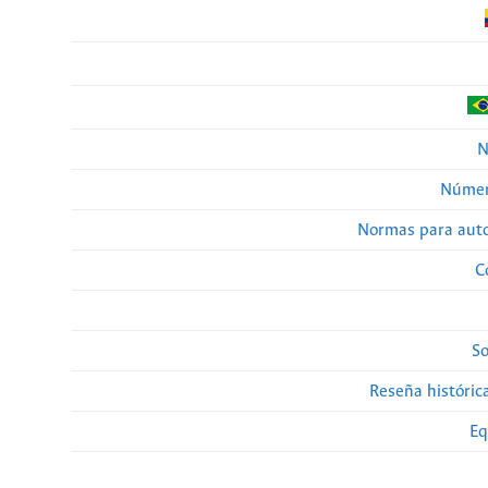
N
Númer
Normas para auto
C
So
Reseña histórica
Eq