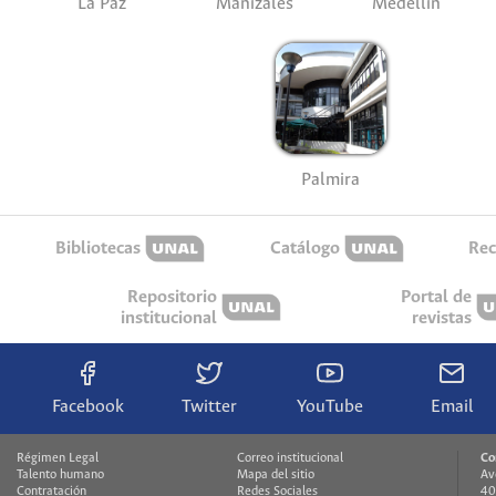
La Paz
Manizales
Medellín
Palmira
Bibliotecas
Catálogo
Rec
Repositorio
Portal de
institucional
revistas
Facebook
Twitter
YouTube
Email
Régimen Legal
Correo institucional
Co
Talento humano
Mapa del sitio
Av
Contratación
Redes Sociales
40