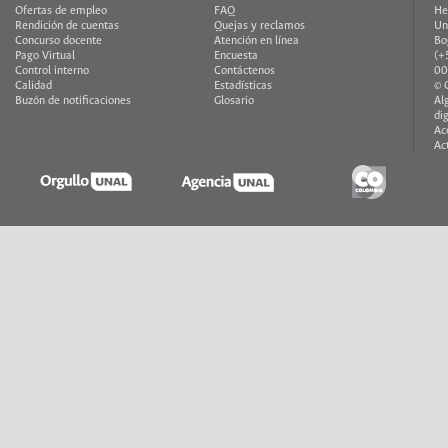
Ofertas de empleo
FAQ
He
Rendición de cuentas
Quejas y reclamos
Un
Concurso docente
Atención en línea
Bo
Pago Virtual
Encuesta
(+
Control interno
Contáctenos
00
Calidad
Estadísticas
© 
Buzón de notificaciones
Glosario
Al
di
Ac
Ac