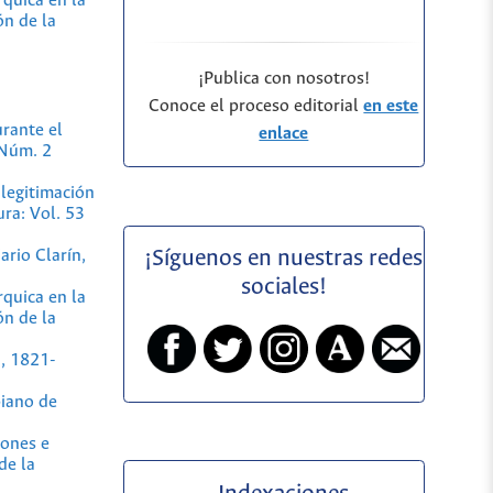
rquica en la
ón de la
¡Publica con nosotros!
Conoce el proceso editorial
en este
urante el
enlace
 Núm. 2
 legitimación
ra: Vol. 53
ario Clarín,
¡Síguenos en nuestras redes
sociales!
rquica en la
ón de la
a, 1821-
iano de
iones e
de la