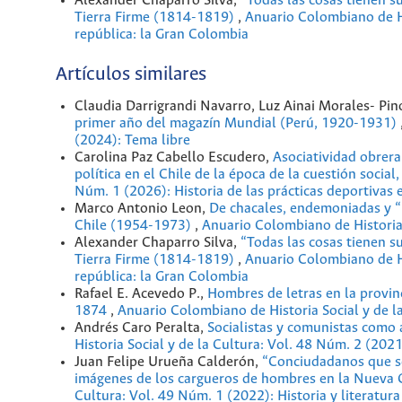
Alexander Chaparro Silva,
“Todas las cosas tienen s
Tierra Firme (1814-1819)
,
Anuario Colombiano de Hi
república: la Gran Colombia
Artículos similares
Claudia Darrigrandi Navarro, Luz Ainai Morales- Pin
primer año del magazín Mundial (Perú, 1920-1931)
(2024): Tema libre
Carolina Paz Cabello Escudero,
Asociatividad obrera
política en el Chile de la época de la cuestión soci
Núm. 1 (2026): Historia de las prácticas deportivas 
Marco Antonio Leon,
De chacales, endemoniadas y “l
Chile (1954-1973)
,
Anuario Colombiano de Historia 
Alexander Chaparro Silva,
“Todas las cosas tienen s
Tierra Firme (1814-1819)
,
Anuario Colombiano de Hi
república: la Gran Colombia
Rafael E. Acevedo P.,
Hombres de letras en la provin
1874
,
Anuario Colombiano de Historia Social y de l
Andrés Caro Peralta,
Socialistas y comunistas como
Historia Social y de la Cultura: Vol. 48 Núm. 2 (202
Juan Felipe Urueña Calderón,
“Conciudadanos que se 
imágenes de los cargueros de hombres en la Nueva
Cultura: Vol. 49 Núm. 1 (2022): Historia y literatura