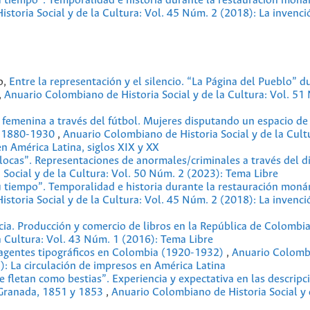
u tiempo”. Temporalidad e historia durante la restauración moná
storia Social y de la Cultura: Vol. 45 Núm. 2 (2018): La invenci
o,
Entre la representación y el silencio. “La Página del Pueblo” d
,
Anuario Colombiano de Historia Social y de la Cultura: Vol. 51
 femenina a través del fútbol. Mujeres disputando un espacio de
al, 1880-1930
,
Anuario Colombiano de Historia Social y de la Cultu
en América Latina, siglos XIX y XX
ocas”. Representaciones de anormales/criminales a través del di
Social y de la Cultura: Vol. 50 Núm. 2 (2023): Tema Libre
u tiempo”. Temporalidad e historia durante la restauración moná
storia Social y de la Cultura: Vol. 45 Núm. 2 (2018): La invenci
cia. Producción y comercio de libros en la República de Colombi
a Cultura: Vol. 43 Núm. 1 (2016): Tema Libre
 agentes tipográficos en Colombia (1920-1932)
,
Anuario Colomb
1): La circulación de impresos en América Latina
fletan como bestias”. Experiencia y expectativa en las descripc
 Granada, 1851 y 1853
,
Anuario Colombiano de Historia Social y 