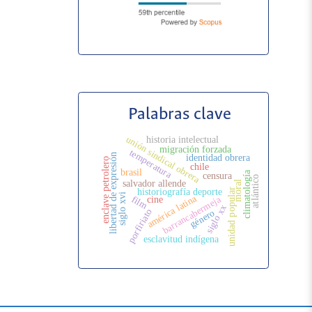
Palabras clave
unión sindical obrera
historia intelectual
migración forzada
temperatura
libertad de expresión
identidad obrera
enclave petrolero
chile
brasil
climatología
censura
atlántico
salvador allende
moral
historiografía deporte
unidad popular
siglo xvi
américa latina
film
barrancabermeja
cine
siglo xx
porfiriato
género
esclavitud indígena