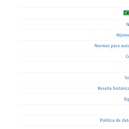
N
Númer
Normas para auto
C
So
Reseña histórica
Eq
Política de da