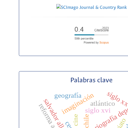
Palabras clave
siglo x
imaginación
geografía
salvador allende
atlántico
historiografía de
reforma agraria
siglo xvi
chile
cine