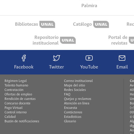
Palmira
Bibliotecas
Catálogo
Rec
Repositorio
Portal de
institucional
revistas
Facebook
Twitter
YouTube
Email
Régimen Legal
Correo institucional
Co
Talento humano
Mapa del sitio
Av
Contratación
Redes Sociales
40
Ofertas de empleo
FAQ
He
Rendición de cuentas
Quejas y reclamos
Un
Concurso docente
Atención en línea
Bo
Pago Virtual
Encuesta
(+
Control interno
Contáctenos
00
Calidad
Estadísticas
© 
Buzón de notificaciones
Glosario
Al
di
Ac