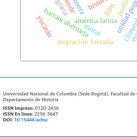
porfiriato
unidad pop
censura
film
climato
barrancabermeja
yucatán
américa latina
est
moral
migración forzada
Universidad Nacional de Colombia (Sede Bogotá). Facultad de
Departamento de Historia
ISSN Impreso:
0120-2456
ISSN En línea:
2256-5647
DOI:
10.15446/achsc