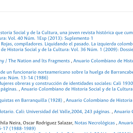
toria Social y de la Cultura, una joven revista histórica que cu
tura: Vol. 40 Núm. 1Esp (2013): Suplemento 1
Rojas, compiladores. Liquidando el pasado. La izquierda colomb
e Historia Social y de la Cultura: Vol. 36 Núm. 1 (2009): Dossie
 / The Nation and lts Fragments
,
Anuario Colombiano de Histo
 de un funcionario norteamericano sobre la huelga de Barranca
tura: Núm. 13-14 (1986)
jeres obreras y construcción de identidades sociales: Cali 1930
 páginas.
,
Anuario Colombiano de Historia Social y de la Cultur
quistas en Barranquilla (1928)
,
Anuario Colombiano de Historia 
dotario. Cali: Universidad del Valle,2004, 243 páginas.
,
Anuario 
hila Neira, Oscar Rodriguez Salazar,
Notas Necrológicas
,
Anuari
16-17 (1988-1989)