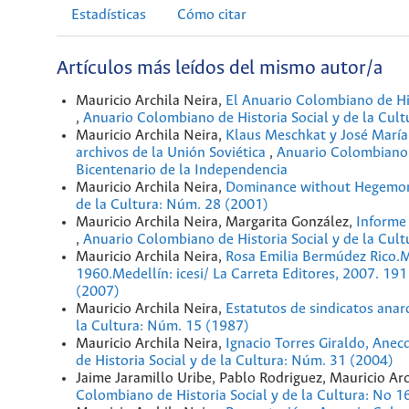
Estadísticas
Cómo citar
Artículos más leídos del mismo autor/a
Mauricio Archila Neira,
El Anuario Colombiano de His
,
Anuario Colombiano de Historia Social y de la Cul
Mauricio Archila Neira,
Klaus Meschkat y José María 
archivos de la Unión Soviética
,
Anuario Colombiano d
Bicentenario de la Independencia
Mauricio Archila Neira,
Dominance without Hegemony
de la Cultura: Núm. 28 (2001)
Mauricio Archila Neira, Margarita González,
Informe
,
Anuario Colombiano de Historia Social y de la Cul
Mauricio Archila Neira,
Rosa Emilia Bermúdez Rico.Mu
1960.Medellín: icesi/ La Carreta Editores, 2007. 191
(2007)
Mauricio Archila Neira,
Estatutos de sindicatos anar
la Cultura: Núm. 15 (1987)
Mauricio Archila Neira,
Ignacio Torres Giraldo, Anec
de Historia Social y de la Cultura: Núm. 31 (2004)
Jaime Jaramillo Uribe, Pablo Rodriguez, Mauricio Arc
Colombiano de Historia Social y de la Cultura: No 