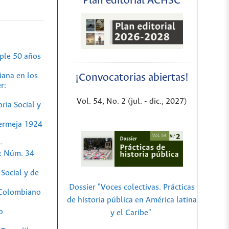
Plan editorial ACHSC
mple 50 años
iana en los
¡Convocatorias abiertas!
r:
Vol. 54, No. 2 (jul. - dic., 2027)
ria Social y
bermeja 1924
-
a: Núm. 34
Social y de
Dossier "Voces colectivas. Prácticas
Colombiano
de historia pública en América latina
o
y el Caribe"