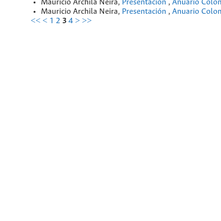
Mauricio Archila Neira,
Presentación
,
Anuario Colomb
Mauricio Archila Neira,
Presentación
,
Anuario Colomb
<<
<
1
2
3
4
>
>>