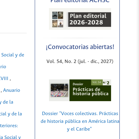
Plan editorial ACHSC
¡Convocatorias abiertas!
Social y de
Vol. 54, No. 2 (jul. - dic., 2027)
rio
XVIII
,
8
,
Anuario
y de la
Dossier "Voces colectivas. Prácticas
ial y de la
de historia pública en América latina
teriores:
y el Caribe"
a Social y