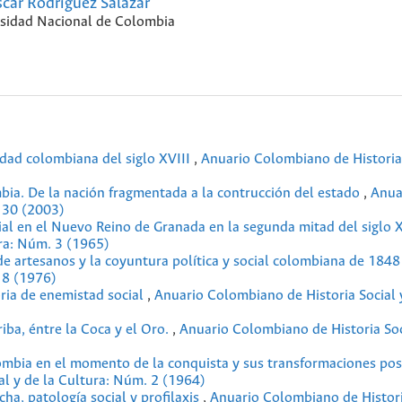
car Rodriguez Salazar
sidad Nacional de Colombia
edad colombiana del siglo XVIII
,
Anuario Colombiano de Historia 
mbia. De la nación fragmentada a la contrucción del estado
,
Anua
. 30 (2003)
cial en el Nuevo Reino de Granada en la segunda mitad del siglo 
ura: Núm. 3 (1965)
e artesanos y la coyuntura política y social colombiana de 184
 8 (1976)
oria de enemistad social
,
Anuario Colombiano de Historia Social 
ba, éntre la Coca y el Oro.
,
Anuario Colombiano de Historia Soc
ombia en el momento de la conquista y sus transformaciones pos
l y de la Cultura: Núm. 2 (1964)
ha, patología social y profilaxis
,
Anuario Colombiano de Histori