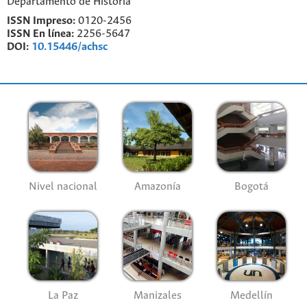
Departamento de Historia
ISSN Impreso:
0120-2456
ISSN En línea:
2256-5647
DOI:
10.15446/achsc
Nivel nacional
Amazonía
Bogotá
La Paz
Manizales
Medellín