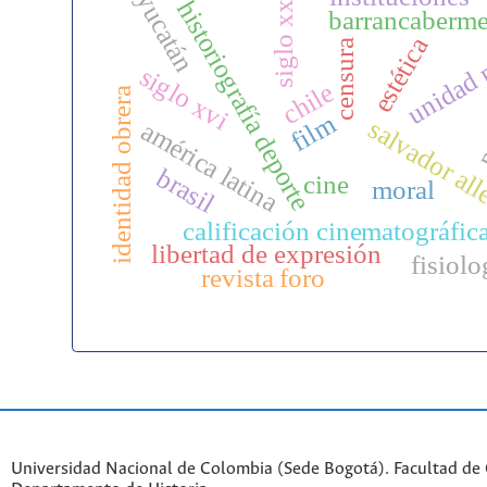
yucatán
historiografía deporte
siglo xx
barrancaberme
unidad 
estética
censura
siglo xvi
po
chile
identidad obrera
film
salvador al
américa latina
brasil
cine
moral
calificación cinematográfic
libertad de expresión
fisiolo
revista foro
Universidad Nacional de Colombia (Sede Bogotá). Facultad de