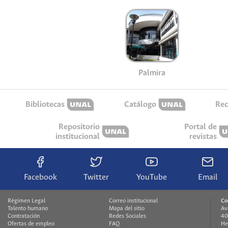
Palmira
Bibliotecas
Catálogo
Rec
Repositorio
Portal de
institucional
revistas
Facebook
Twitter
YouTube
Email
Régimen Legal
Correo institucional
Co
Talento humano
Mapa del sitio
Av
Contratación
Redes Sociales
40
Ofertas de empleo
FAQ
He