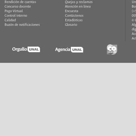
Rendición de cuentas
Quejas y reclamos
Un
Concurso docente
Atención en línea
Bo
Pago Virtual
Encuesta
(+
Control interno
Contáctenos
00
Calidad
Estadísticas
© 
Buzón de notificaciones
Glosario
Al
di
Ac
Ac