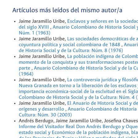
Artículos más leídos del mismo autor/a
Jaime Jaramillo Uribe,
Esclavos y señores en la socied
del siglo XVIII
,
Anuario Colombiano de Historia Social y
Núm. 1 (1963)
Jaime Jaramillo Uribe,
Las sociedades democráticas de a
coyuntura política y social colombiana de 1848
,
Anuar
de Historia Social y de la Cultura: Núm. 8 (1976)
Jaime Jaramillo Uribe,
La población indígena de Colomb
momento de la conquista y sus transformaciones poster
parte
,
Anuario Colombiano de Historia Social y de la C
(1964)
Jaime Jaramillo Uribe,
La controversia jurídica y filosófi
Nueva Granada en torno a la liberación de los esclavos 
importancia económica-social de la esclvitud en el Sigl
Colombiano de Historia Social y de la Cultura: Núm. 4 
Jaime Jaramillo Uribe,
El Anuario de Historia Social y de
orígenes y desarrollo
,
Anuario Colombiano de Historia S
Cultura: Núm. 30 (2003)
Andrés Berdugo, Jaime Jaramillo Uribe, Josefina Chaves
Informe del Visitador Real Don Andrés Berdugo y Oque
estado social y Económico de la población indígena, bl