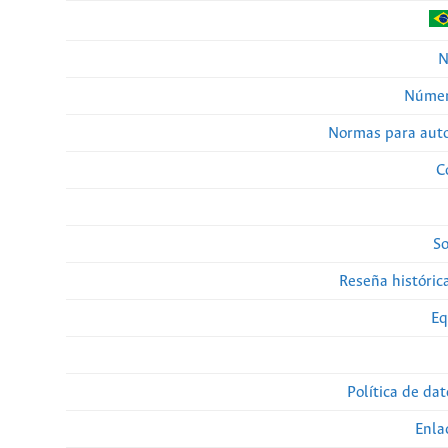
N
Númer
Normas para auto
C
So
Reseña histórica
Eq
Política de da
Enla