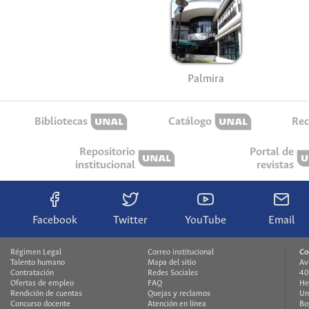
Palmira
Bibliotecas
Catálogo
Rec
Repositorio
Portal de
institucional
revistas
Facebook
Twitter
YouTube
Email
Régimen Legal
Correo institucional
Co
Talento humano
Mapa del sitio
Av
Contratación
Redes Sociales
40
Ofertas de empleo
FAQ
He
Rendición de cuentas
Quejas y reclamos
Un
Concurso docente
Atención en línea
Bo