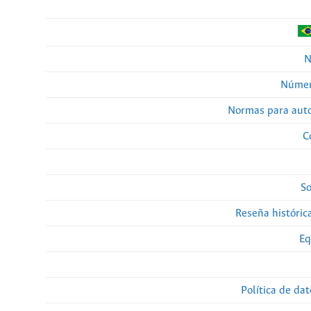
N
Númer
Normas para auto
C
So
Reseña histórica
Eq
Política de da