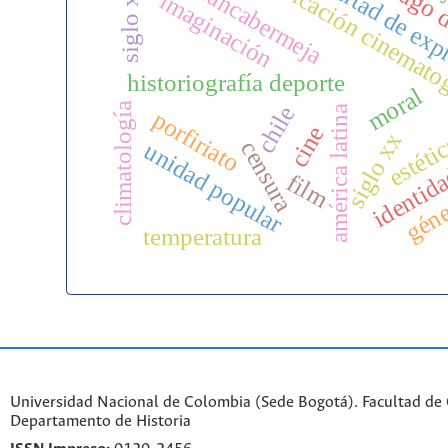
santiago 
calificación cinemato
barrancabermeja
libertad de ex
siglo xvi
imaginación
historiografía deporte
moral
climatología
chile
américa latina
porfiriato
cine
identida
siglo xx
estéti
censura
unidad popular
film
gén
temperatura
Universidad Nacional de Colombia (Sede Bogotá). Facultad de
Departamento de Historia