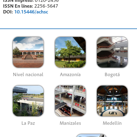
ISSN Impreso:
0120-2456
ISSN En línea:
2256-5647
DOI:
10.15446/achsc
Nivel nacional
Amazonía
Bogotá
La Paz
Manizales
Medellín