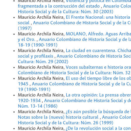
Mauricio Archila Neira,
Violencia y política en Colombia
fragmentada a la contrucción del estado
,
Anuario Colo
Historia Social y de la Cultura: Núm. 30 (2003)
Mauricio Archila Neira,
El Frente Nacional: una histori
social
,
Anuario Colombiano de Historia Social y de la 
(1997)
Mauricio Archila Neira,
MOLANO, Alfredo. Aguas Arriba,
y el Oro.
,
Anuario Colombiano de Historia Social y de l
18-19 (1990-1991)
Mauricio Archila Neira,
La ciudad en cuarentena. Chicha
social y profilaxis
,
Anuario Colombiano de Historia Soci
Cultura: Núm. 29 (2002)
Mauricio Archila Neira,
Voces subalternas e historia or
Colombiano de Historia Social y de la Cultura: Núm. 32
Mauricio Archila Neira,
El uso del tiempo libre de los 
1945
,
Anuario Colombiano de Historia Social y de la C
19 (1990-1991)
Mauricio Archila Neira,
La otra opinión: La prensa obre
1920-1934
,
Anuario Colombiano de Historia Social y de
Núm. 13-14 (1986)
Mauricio Archila Neira,
¿Es aún posible la búsqueda de 
Notas sobre la (nueva) historia cultural
,
Anuario Colo
Historia Social y de la Cultura: Núm. 26 (1999)
Mauricio Archila Neira,
¿De la revolución social a la con